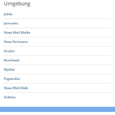
Umgebung
Jeżów
Jastrowiec
Nowa Wieś Wielka
Nowe Rochowice
Grudno
Muchówek
Mysłów
Pogwizdów
Nowa Wieś Mała
Dobków