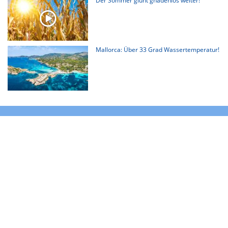
Der Sommer glüht gnadenlos weiter!
Mallorca: Über 33 Grad Wassertemperatur!