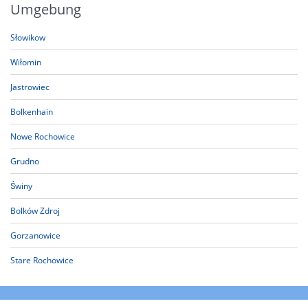
Umgebung
Słowikow
Wiłomin
Jastrowiec
Bolkenhain
Nowe Rochowice
Grudno
Świny
Bolków Zdroj
Gorzanowice
Stare Rochowice