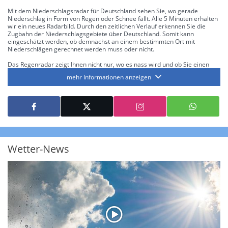
Mit dem Niederschlagsradar für Deutschland sehen Sie, wo gerade
Niederschlag in Form von Regen oder Schnee fällt. Alle 5 Minuten erhalten
wir ein neues Radarbild. Durch den zeitlichen Verlauf erkennen Sie die
Zugbahn der Niederschlagsgebiete über Deutschland. Somit kann
eingeschätzt werden, ob demnächst an einem bestimmten Ort mit
Niederschlägen gerechnet werden muss oder nicht.
Das Regenradar zeigt Ihnen nicht nur, wo es nass wird und ob Sie einen
Regenschirm brauchen, sondern gibt Ihnen zusätzlich Informationen über
mehr Informationen anzeigen
die Niederschlagsintensität. Diese bezieht sich laut offiziellen Richtlinien
jeweils auf die Niederschlagsmenge in l/m² pro Stunde Regen- bzw.
Schneefall. Die 6 Stufen sind wie folgt gegliedert: Die hellen Blautöne
symbolisieren leichte bis mäßige Regen- bzw. Schneefälle mit einer
Intensität bis 8.1 l/m² pro Stunde. Dunkelblau repräsentiert mäßige bis
starke Niederschläge bis 35 l/m² pro Stunde. Hier können bereits Gewitter
auftreten. Extreme bzw. unwetterartige Niederschlagsereignisse mit
heftigen Gewittern, Starkregen, Hagel oder Graupel werden in Orange und
Rot dargestellt. Die oberste Kategorie der Farbskala gibt Niederschläge mit
Wetter-News
über 150 l/m² pro Stunde an. Solche
Niederschlagsintensitäten
treten
ausschließlich bei Regen, nicht bei Schneefall auf.
Neben der Niederschlagsintensität kann auch die Zuggeschwindigkeit der
Niederschlagsgebiete und damit die Niederschlagsdauer abgeschätzt
werden. Neben der 5-minütigen Radaraufzeichnung gibt es eine
Niederschlagsprognose
für die nächsten 2 Stunden. So sehen Sie genau,
wann und wo in Deutschland mit Regen oder Schneefall zu rechnen ist bzw.
kennen zu jeder Zeit den genauen Verlauf einer Niederschlagsfront.