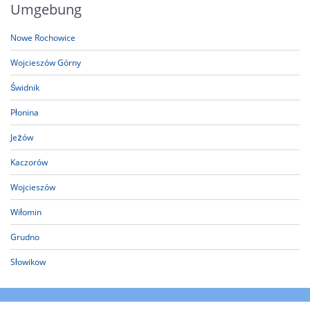
Umgebung
Nowe Rochowice
Wojcieszów Górny
Świdnik
Płonina
Jeżów
Kaczorów
Wojcieszów
Wiłomin
Grudno
Słowikow