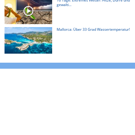
16 Tage: Extremes Wetter! Hitze, Dürre und
gewalti...
Mallorca: Über 33 Grad Wassertemperatur!