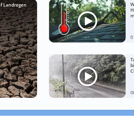
W
uf Landregen
H
m
0
T
b
C
0