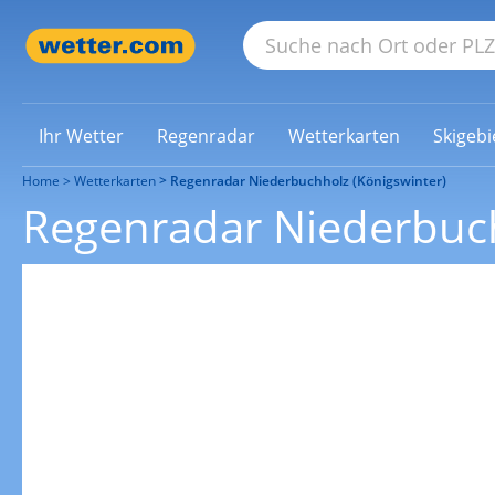
Ihr Wetter
Regenradar
Wetterkarten
Skigebi
Home
Wetterkarten
Regenradar Niederbuchholz (Königswinter)
Regenradar Niederbuch