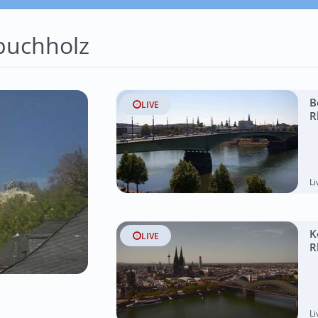
buchholz
B
LIVE
R
L
K
LIVE
R
L