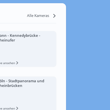
Alle Kameras
onn - Kennedybrücke -
heinufer
ive ansehen
öln - Stadtpanorama und
heinbrücken
ive ansehen