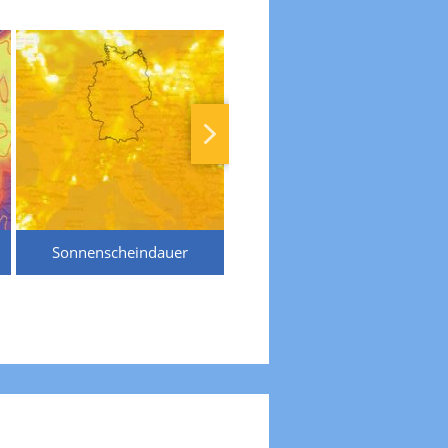
Sonnenscheindauer
Temperaturen