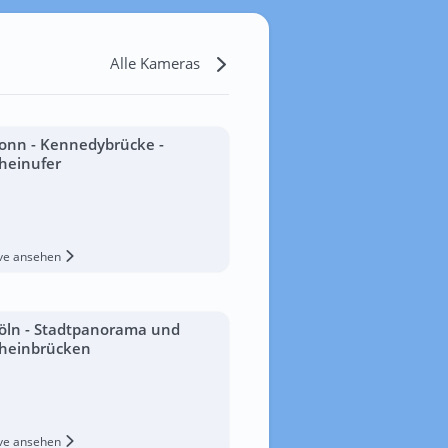
Alle Kameras
onn - Kennedybrücke -
heinufer
ive ansehen
öln - Stadtpanorama und
heinbrücken
ive ansehen