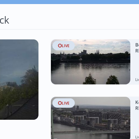
ck
B
LIVE
R
L
K
LIVE
R
L