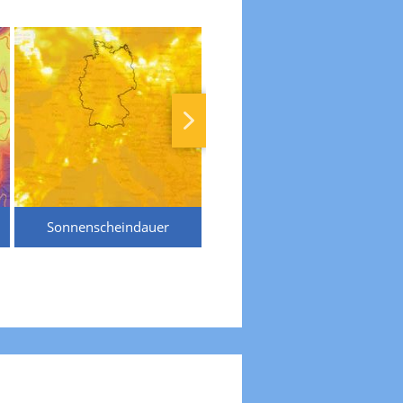
Sonnenscheindauer
Temperaturen