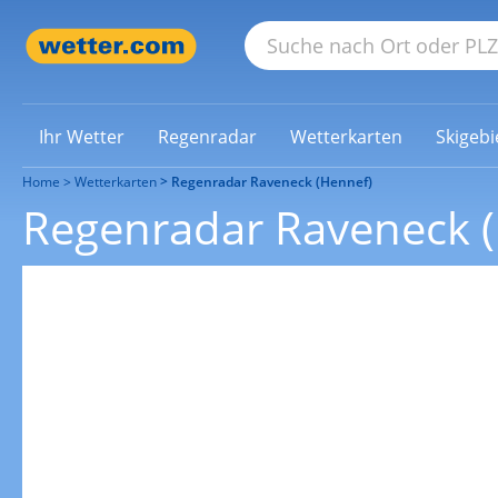
Ihr Wetter
Regenradar
Wetterkarten
Skigebi
Home
Wetterkarten
Regenradar Raveneck (Hennef)
Regenradar Raveneck 