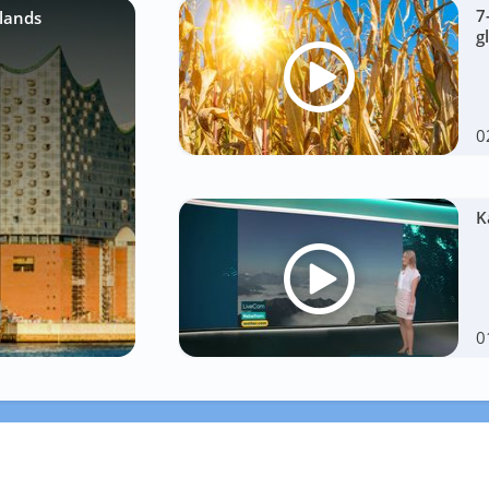
7
lands
g
0
K
0