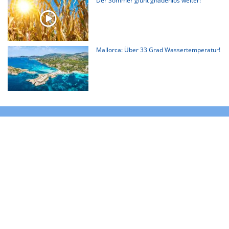
Der Sommer glüht gnadenlos weiter!
Mallorca: Über 33 Grad Wassertemperatur!