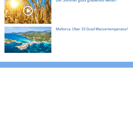
Der Sommer glüht gnadenlos weiter!
Mallorca: Über 33 Grad Wassertemperatur!