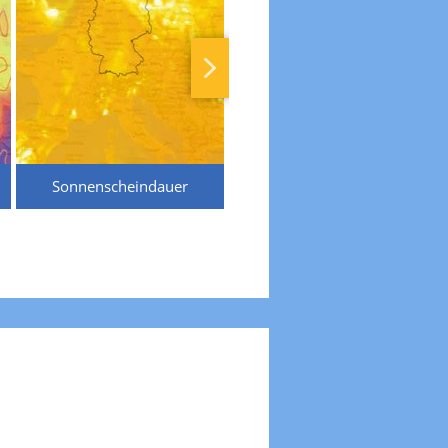
Sonnenscheindauer
Temperaturen