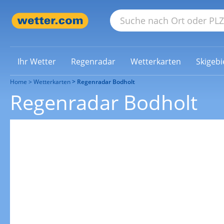
Ihr Wetter
Regenradar
Wetterkarten
Skigebi
Home
Wetterkarten
Regenradar Bodholt
Regenradar Bodholt