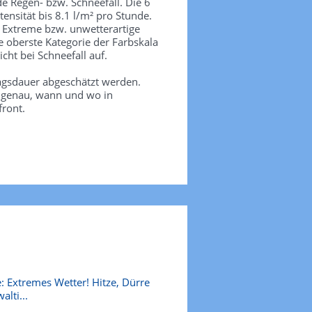
de Regen- bzw. Schneefall. Die 6
tensität bis 8.1 l/m² pro Stunde.
. Extreme bzw. unwetterartige
e oberste Kategorie der Farbskala
icht bei Schneefall auf.
agsdauer abgeschätzt werden.
e genau, wann und wo in
front.
: Extremes Wetter! Hitze, Dürre
alti...