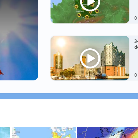
0
3
d
0