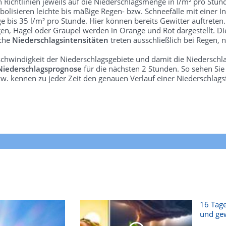
len Richtlinien jeweils auf die Niederschlagsmenge in l/m² pro Stun
bolisieren leichte bis mäßige Regen- bzw. Schneefälle mit einer In
e bis 35 l/m² pro Stunde. Hier können bereits Gewitter auftreten
gen, Hagel oder Graupel werden in Orange und Rot dargestellt. Di
lche
Niederschlagsintensitäten
treten ausschließlich bei Regen, n
schwindigkeit der Niederschlagsgebiete und damit die Niederschl
Niederschlagsprognose
für die nächsten 2 Stunden. So sehen Si
w. kennen zu jeder Zeit den genauen Verlauf einer Niederschlags
16 Tage
und gew