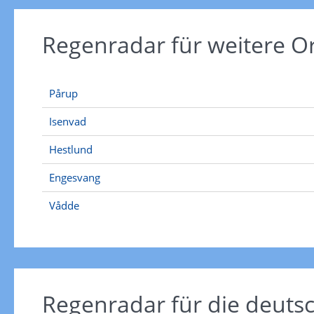
Regenradar für weitere 
Pårup
Isenvad
Hestlund
Engesvang
Vådde
Regenradar für die deut