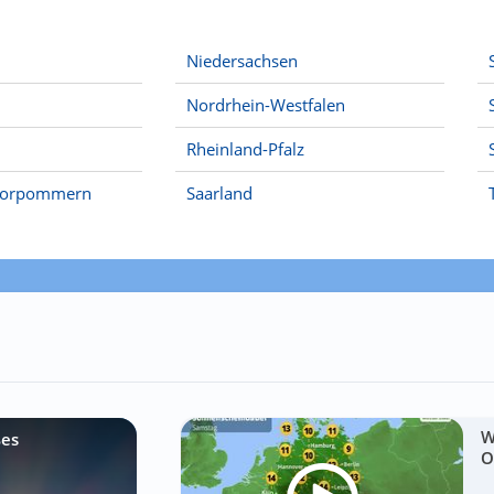
Niedersachsen
Nordrhein-Westfalen
Rheinland-Pfalz
Vorpommern
Saarland
W
ßes
O