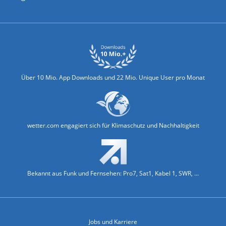
Biowetter
Glätteindex
Reiseziel Finder
Erkältungswetter
Klima & Umwelt
Über 10 Mio. App Downloads und 22 Mio. Unique User pro Monat
wetter.com engagiert sich für Klimaschutz und Nachhaltigkeit
Bekannt aus Funk und Fernsehen: Pro7, Sat1, Kabel 1, SWR, ...
Jobs und Karriere