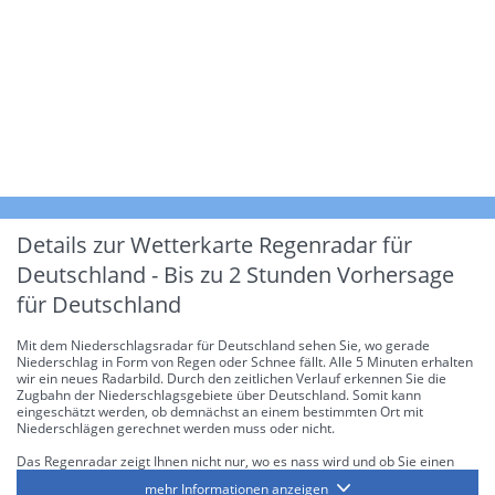
Details zur Wetterkarte
Regenradar für
Deutschland - Bis zu 2 Stunden Vorhersage
für Deutschland
Mit dem Niederschlagsradar für Deutschland sehen Sie, wo gerade
Niederschlag in Form von Regen oder Schnee fällt. Alle 5 Minuten erhalten
wir ein neues Radarbild. Durch den zeitlichen Verlauf erkennen Sie die
Zugbahn der Niederschlagsgebiete über Deutschland. Somit kann
eingeschätzt werden, ob demnächst an einem bestimmten Ort mit
Niederschlägen gerechnet werden muss oder nicht.
Das Regenradar zeigt Ihnen nicht nur, wo es nass wird und ob Sie einen
Regenschirm brauchen, sondern gibt Ihnen zusätzlich Informationen über
mehr Informationen anzeigen
die Niederschlagsintensität. Diese bezieht sich laut offiziellen Richtlinien