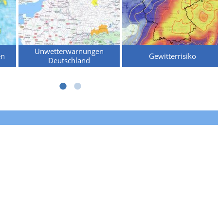
Unwetterwarnungen
en
Gewitterrisiko
Deutschland