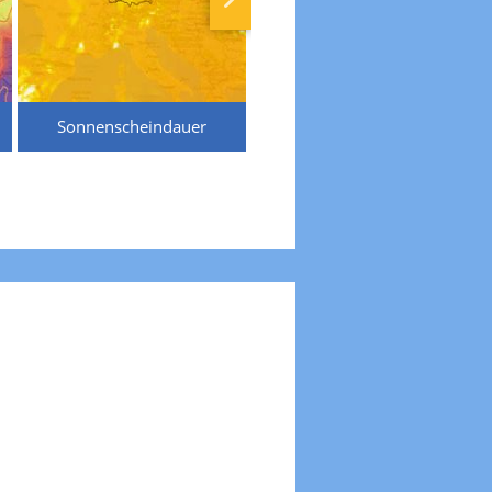
Sonnenscheindauer
Temperaturen