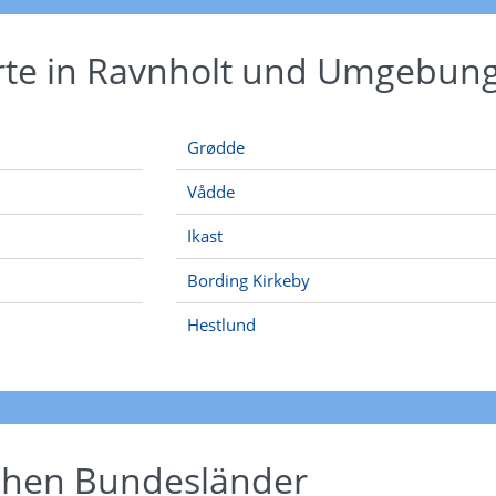
rte in Ravnholt und Umgebun
Grødde
Vådde
Ikast
Bording Kirkeby
Hestlund
schen Bundesländer