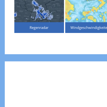
Regenradar
Windgeschwindigkeit