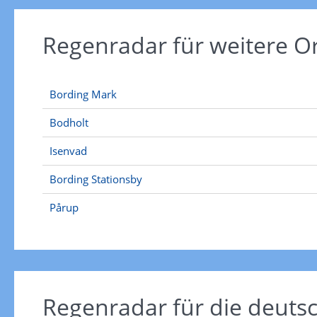
Regenradar für weitere O
Bording Mark
Bodholt
Isenvad
Bording Stationsby
Pårup
Regenradar für die deut