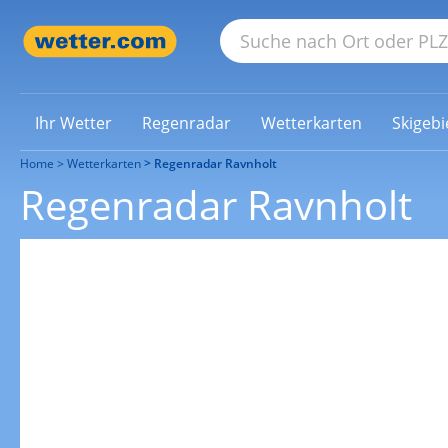
Ihr Wetter
Regenradar
Wetterkarten
Skigebi
Home
Wetterkarten
Regenradar Ravnholt
Regenradar Ravnholt