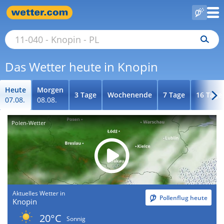
Das Wetter heute in Knopin
Heute
Morgen
3 Tage
Wochenende
7 Tage
16 Tage
07.08.
08.08.
Polen-Wetter
Aktuelles Wetter in
Pollenflug heute
Knopin
20°C
Sonnig