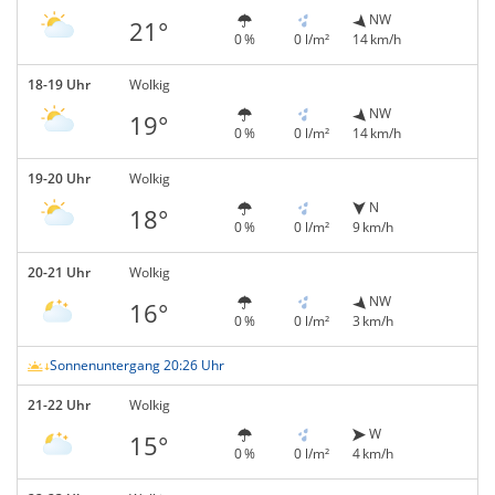
NW
21°
0 %
0 l/m²
14 km/h
18-19 Uhr
Wolkig
NW
19°
0 %
0 l/m²
14 km/h
19-20 Uhr
Wolkig
N
18°
0 %
0 l/m²
9 km/h
20-21 Uhr
Wolkig
NW
16°
0 %
0 l/m²
3 km/h
Sonnenuntergang 20:26 Uhr
21-22 Uhr
Wolkig
W
15°
0 %
0 l/m²
4 km/h