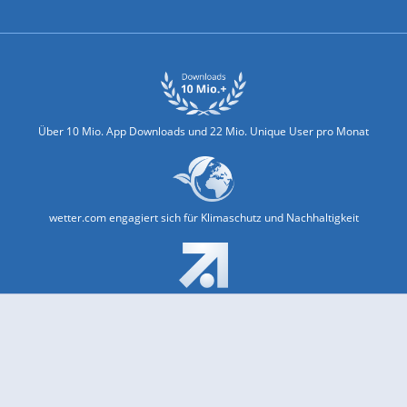
Biowetter
Glätteindex
Reiseziel Finder
Erkältungswetter
Klima & Umwelt
Über 10 Mio. App Downloads und 22 Mio. Unique User pro Monat
wetter.com engagiert sich für Klimaschutz und Nachhaltigkeit
Bekannt aus Funk und Fernsehen: Pro7, Sat1, Kabel 1, SWR, ...
Jobs und Karriere