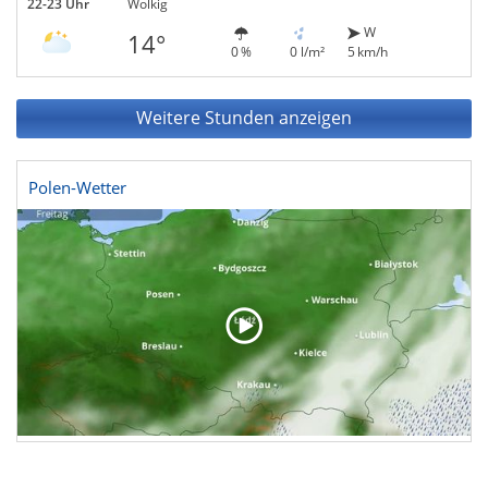
22-23 Uhr
Wolkig
W
14°
0 %
0 l/m²
5 km/h
Weitere Stunden anzeigen
Polen-Wetter