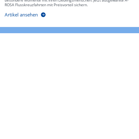
besondere Momente mit Ihren Lieblingsmenschen. Jetzt ausgewählte A-
ROSA Flusskreuzfahrten mit Preisvorteil sichern.
Artikel ansehen