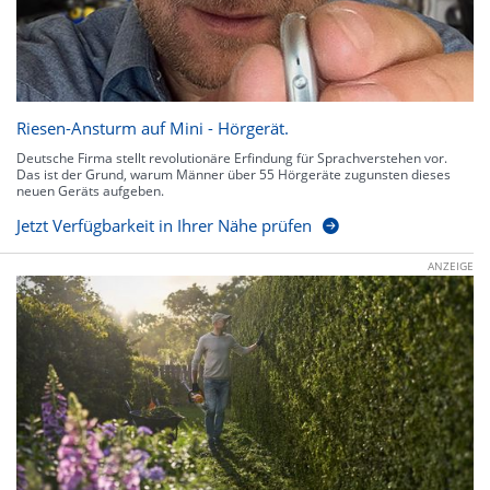
Riesen-Ansturm auf Mini - Hörgerät.
Deutsche Firma stellt revolutionäre Erfindung für Sprachverstehen vor.
Das ist der Grund, warum Männer über 55 Hörgeräte zugunsten dieses
neuen Geräts aufgeben.
Jetzt Verfügbarkeit in Ihrer Nähe prüfen
ANZEIGE