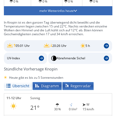
0 %
0 %
0 %
0 %
mehr Wetterinfos heute
In Knopin ist es den ganzen Tag überwiegend dicht bewölkt und die
Temperaturen liegen zwischen 15 und 22°C. Nachts verdecken einzelne
Wolken den Himmel und die Luft kühlt sich auf 12°C ab. Böen können
Geschwindigkeiten zwischen 17 und 34 km/h erreichen.
05:01 Uhr
20:26 Uhr
5 h
UV-Index
Abnehmende Sichel
Stündliche Vorhersage Knopin
Heute gibt es bis zu 5 Sonnenstunden
Übersicht
Diagramm
Regenradar
11-12 Uhr
Sonnig
W
21°
30 %
0 l/m²
15 km/h