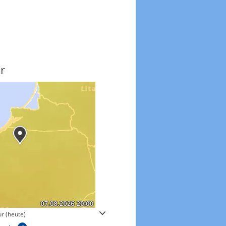
r
Windgeschwindigkeite
r (heute)
Windgeschwindigkeiten in 3h