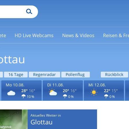
ete
HD Live Webcams
News & Videos
Reisen & Fre
e
ottau
16 Tage
Regenradar
Pollenflug
Rückblick
Mo 10.08.
Di 11.08.
Mi 12.08.
28°
16°
20°
16°
22°
15°
10 %
0 %
0 %
Aktuelles Wetter in
Glottau