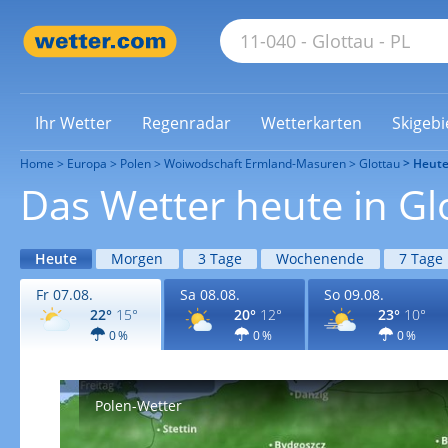
Ihr Wetter
Regenradar
Wetterkarten
Skigebi
Home
Europa
Polen
Woiwodschaft Ermland-Masuren
Glottau
Heut
Das Wetter heute in Gl
Heute
Morgen
3 Tage
Wochenende
7 Tage
Fr 07.08.
Sa 08.08.
So 09.08.
22°
15°
20°
12°
23°
10°
0 %
0 %
0 %
Polen-Wetter