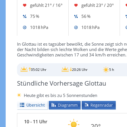
gefühlt
21° / 16°
gefühlt
23° / 20°
75 %
56 %
1018 hPa
1018 hPa
In Glottau ist es tagsüber bewölkt, die Sonne zeigt sich 
der Nacht bilden sich leichte Wolken und die Werte geh
Geschwindigkeiten zwischen 17 und 34 km/h erreichen.
05:02 Uhr
20:26 Uhr
5 h
Stündliche Vorhersage Glottau
Heute gibt es bis zu 5 Sonnenstunden
Übersicht
Diagramm
Regenradar
10 - 11 Uhr
20°