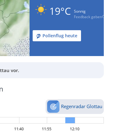
19°C
Sonnig
Feedback geben
Pollenflug heute
ttau vor.
n
Regenradar Glottau
11:40
11:55
12:10