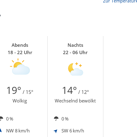
Zur Temperaturk
?
Abends
Nachts
18 - 22 Uhr
22 - 06 Uhr
19°
14°
/ 15°
/ 12°
Wolkig
Wechselnd bewölkt
0 %
0 %
NW
8 km/h
SW
6 km/h