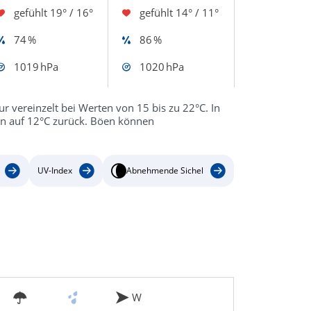
gefühlt
19° / 16°
gefühlt
14° / 11°
74 %
86 %
1019 hPa
1020 hPa
nur vereinzelt bei Werten von 15 bis zu 22°C. In
en auf 12°C zurück. Böen können
UV-Index
Abnehmende Sichel
W