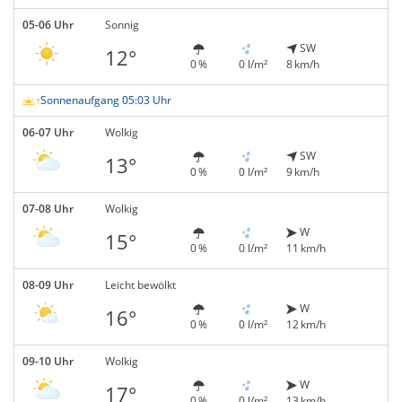
05-06 Uhr
Sonnig
SW
12°
0 %
0 l/m²
8 km/h
Sonnenaufgang 05:03 Uhr
06-07 Uhr
Wolkig
SW
13°
0 %
0 l/m²
9 km/h
07-08 Uhr
Wolkig
W
15°
0 %
0 l/m²
11 km/h
08-09 Uhr
Leicht bewölkt
W
16°
0 %
0 l/m²
12 km/h
09-10 Uhr
Wolkig
W
17°
0 %
0 l/m²
13 km/h