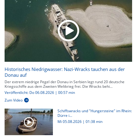
Historisches Niedrigwasser: Nazi-Wracks tauchen aus der
Donau auf
Der extrem niedrige Pegel der Donau in Serbien legt rund 20 deutsche
Kriegsschiffe aus dem Zweiten Weltkrieg frei. Die Wracks behi...
Veröffentlicht: Do 06.08.2026 | 00:57 min
Zum Video
Schiffswracks und "Hungersteine" im Rhein:
Dürre i...
Mi 05.08.2026
|
01:38 min