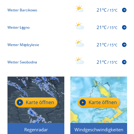
21°C
Wetter Barcikowo
/
15°C
21°C
Wetter Łęgno
/
15°C
21°C
Wetter Międzylesie
/
15°C
21°C
Wetter Swobodna
/
15°C
Karte öffnen
Karte öffnen
Regenradar
Windgeschwindigkeiten