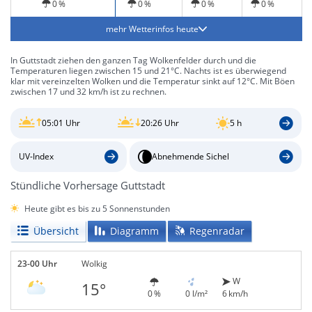
0 %
0 %
0 %
0 %
mehr Wetterinfos heute
In Guttstadt ziehen den ganzen Tag Wolkenfelder durch und die
Temperaturen liegen zwischen 15 und 21°C. Nachts ist es überwiegend
klar mit vereinzelten Wolken und die Temperatur sinkt auf 12°C. Mit Böen
zwischen 17 und 32 km/h ist zu rechnen.
05:01 Uhr
20:26 Uhr
5 h
UV-Index
Abnehmende Sichel
Stündliche Vorhersage Guttstadt
Heute gibt es bis zu 5 Sonnenstunden
Übersicht
Diagramm
Regenradar
23-00 Uhr
Wolkig
W
15°
0 %
0 l/m²
6 km/h