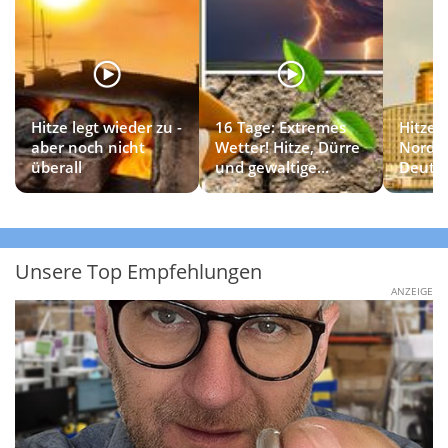
Hitze legt wieder zu -
16 Tage: Extremes
Hitzet
aber noch nicht
Wetter! Hitze, Dürre
Norde
überall
und gewaltige
Deuts
Gewitter
Unsere Top Empfehlungen
ANZEIGE