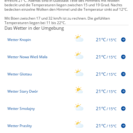
erreicht 21°C. Abends sind in Guttstadt Teile des Himmels mit Wolken
bedeckt und die Temperaturen liegen zwischen 15 und 19 Grad. Nachts
bedecken einzelne Wolken den Himmel und die Temperatur sinkt auf 12°C.
Mit Böen zwischen 17 und 32 km/h ist zu rechnen. Die gefühlten
Temperaturen liegen bei 11 bis 22°C.
Das Wetter in der Umgebung
21°C
Wetter Knopin
/
15°C
21°C
Wetter Nowa Wieś Mała
/
15°C
21°C
Wetter Glottau
/
15°C
21°C
Wetter Stary Dwór
/
15°C
21°C
Wetter Smolajny
/
15°C
21°C
Wetter Praslity
/
15°C