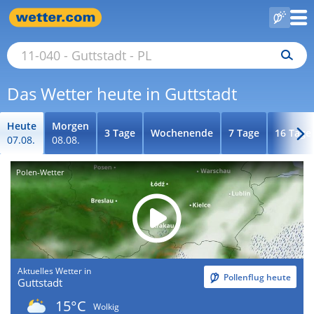
Das Wetter heute in Guttstadt
Heute
Morgen
3 Tage
Wochenende
7 Tage
16 Tage
07.08.
08.08.
Polen-Wetter
Aktuelles Wetter in
Pollenflug heute
Guttstadt
15°C
Wolkig