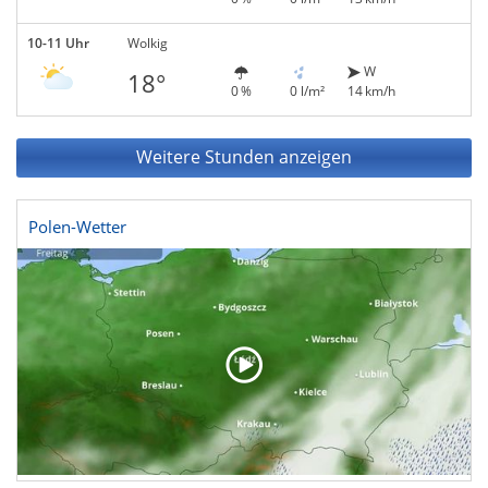
10-11 Uhr
Wolkig
W
18°
0 %
0 l/m²
14 km/h
Weitere Stunden anzeigen
Polen-Wetter