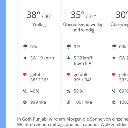
Zur Windgeschwindigkeitenkarte
38°
35°
30
/ 36°
/ 31°
Wolkig
Überwiegend wolkig
Überwieg
und windig
0 %
0 %
0 %
SW
19 km/h
S
32 km/h
SW
Böen k.A.
gefühlt
gefühlt
gefü
38° / 36°
39° / 34°
33° 
40 %
58 %
69 
999 hPa
1001 hPa
100
In Goth Punjabi wird am Morgen die Sonne von einzeln
Weiteren ziehen mittags und auch abends Wolkenfelder 