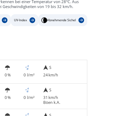
erkennen bei einer Temperatur von 28°C. Aus
ei Geschwindigkeiten von 19 bis 32 km/h.
UV-Index
Abnehmende Sichel
S
0 %
0 l/m²
24 km/h
S
0 %
0 l/m²
31 km/h
Böen k.A.
S