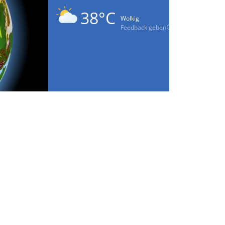
38°C
Wolkig
Feedback geben