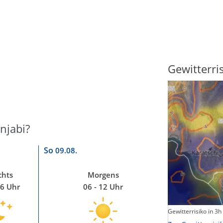
Sonnenscheindauer
Gewitterri
njabi?
So
09.08.
hts
Morgens
06 Uhr
06 - 12 Uhr
Sonnenschein heute
Gewitterrisiko in 3h