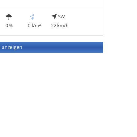
SW
0 %
0 l/m²
22 km/h
 anzeigen