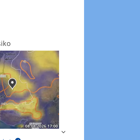
siko
Windböen
Windböen heute