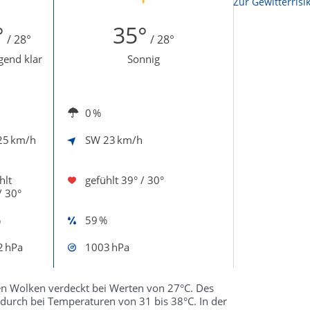
Zur Sonnenscheindauerkarte
Zur Gewitterrisi
°
35°
/ 28°
/ 28°
end klar
Sonnig
0 %
25 km/h
SW
23 km/h
hlt
gefühlt
39° / 30°
/ 30°
%
59 %
2 hPa
1003 hPa
en Wolken verdeckt bei Werten von 27°C. Des
durch bei Temperaturen von 31 bis 38°C. In der