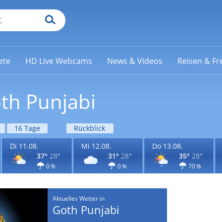
ete
HD Live Webcams
News & Videos
Reisen & Fre
th Punjabi
16 Tage
Rückblick
Di 11.08.
Mi 12.08.
Do 13.08.
37°
28°
31°
28°
35°
28°
0 %
0 %
70 %
Aktuelles Wetter in
Goth Punjabi