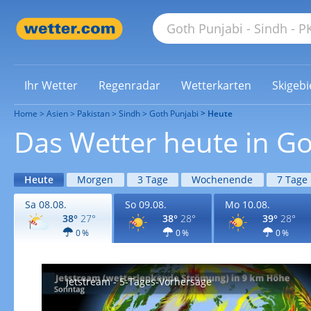
Ihr Wetter
Regenradar
Wetterkarten
Skigebi
Home
Asien
Pakistan
Sindh
Goth Punjabi
Heute
Das Wetter heute in Go
Heute
Morgen
3 Tage
Wochenende
7 Tage
Sa 08.08.
So 09.08.
Mo 10.08.
38°
27°
38°
28°
39°
28°
0 %
0 %
0 %
Jetstream - 5-Tages-Vorhersage