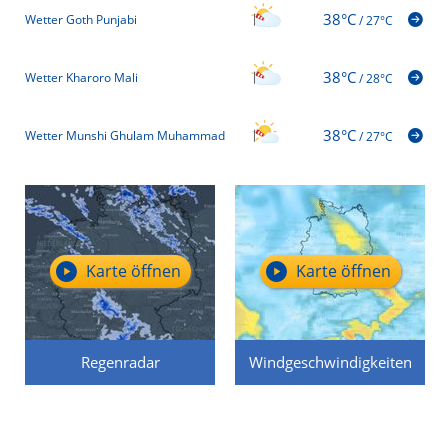
38°C
Wetter Goth Punjabi
/
27°C
38°C
Wetter Kharoro Mali
/
28°C
38°C
Wetter Munshi Ghulam Muhammad
/
27°C
Karte öffnen
Karte öffnen
Regenradar
Windgeschwindigkeiten