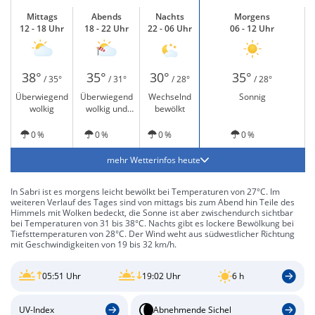
Mittags
Abends
Nachts
Morgens
12 - 18 Uhr
18 - 22 Uhr
22 - 06 Uhr
06 - 12 Uhr
38°
35°
30°
35°
/ 35°
/ 31°
/ 28°
/ 28°
Überwiegend
Überwiegend
Wechselnd
Sonnig
wolkig
wolkig und
bewölkt
windig
0 %
0 %
0 %
0 %
mehr Wetterinfos heute
In Sabri ist es morgens leicht bewölkt bei Temperaturen von 27°C. Im
weiteren Verlauf des Tages sind von mittags bis zum Abend hin Teile des
Himmels mit Wolken bedeckt, die Sonne ist aber zwischendurch sichtbar
bei Temperaturen von 31 bis 38°C. Nachts gibt es lockere Bewölkung bei
Tiefsttemperaturen von 28°C. Der Wind weht aus südwestlicher Richtung
mit Geschwindigkeiten von 19 bis 32 km/h.
05:51 Uhr
19:02 Uhr
6 h
UV-Index
Abnehmende Sichel