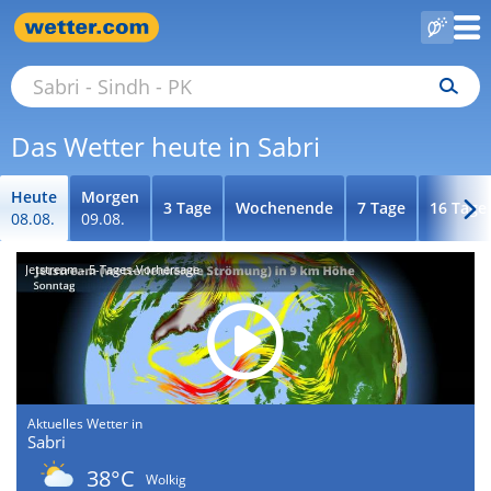
Das Wetter heute in Sabri
Heute
Morgen
3 Tage
Wochenende
7 Tage
16 Tage
08.08.
09.08.
Jetstream - 5-Tages-Vorhersage
Aktuelles Wetter in
Sabri
38°C
Wolkig