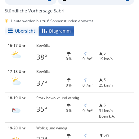
Stündliche Vorhersage Sabri
Heute werden bis zu 6 Sonnenstunden erwartet
Übersicht
Diagramm
16-17 Uhr
Bewölkt
S
38°
0 %
0 l/m²
19 km/h
17-18 Uhr
Bewölkt
S
37°
0 %
0 l/m²
25 km/h
18-19 Uhr
Stark bewölkt und windig
S
35°
0 %
0 l/m²
31 km/h
Böen k.A.
19-20 Uhr
Wolkig und windig
SW
32°