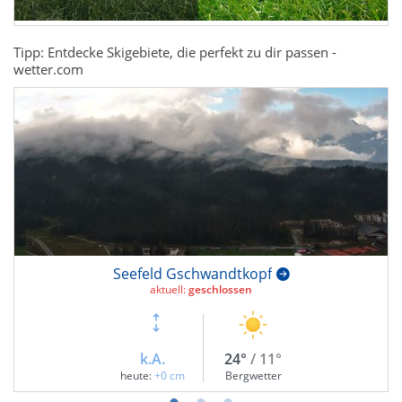
Tipp: Entdecke Skigebiete, die perfekt zu dir passen -
wetter.com
Seefeld Gschwandtkopf
aktuell:
geschlossen
k.A.
24°
/ 11°
heute:
+0 cm
Bergwetter