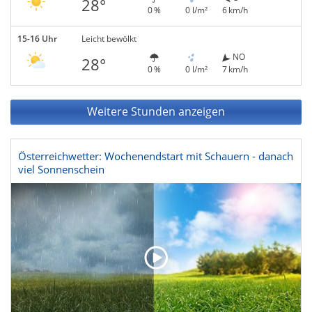
28°
0 %
0 l/m²
6 km/h
15-16 Uhr
Leicht bewölkt
NO
28°
0 %
0 l/m²
7 km/h
Weitere Stunden anzeigen
Österreichwetter: Wochenendstart mit Schauern - danach
viel Sonnenschein