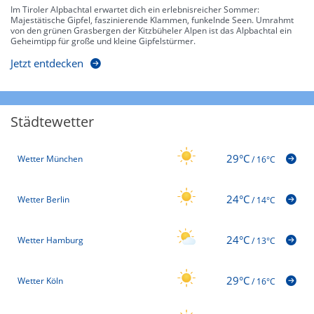
Im Tiroler Alpbachtal erwartet dich ein erlebnisreicher Sommer:
Majestätische Gipfel, faszinierende Klammen, funkelnde Seen. Umrahmt
von den grünen Grasbergen der Kitzbüheler Alpen ist das Alpbachtal ein
Geheimtipp für große und kleine Gipfelstürmer.
Jetzt entdecken
Städtewetter
29°C
Wetter München
/
16°C
24°C
Wetter Berlin
/
14°C
24°C
Wetter Hamburg
/
13°C
29°C
Wetter Köln
/
16°C