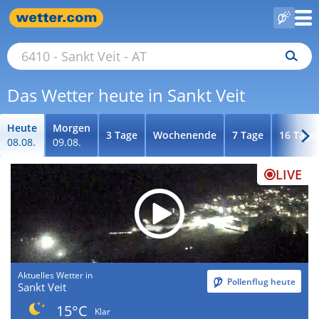
Das Wetter heute in Sankt Veit
Heute
Morgen
3 Tage
Wochenende
7 Tage
16 Tage
08.08.
09.08.
LIVE
Aktuelles Wetter in
Pollenflug heute
Sankt Veit
15°C
Klar