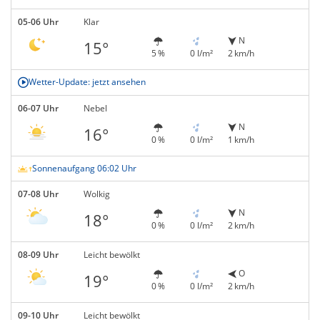
05-06 Uhr
Klar
N
15°
5 %
0 l/m²
2 km/h
Wetter-Update: jetzt ansehen
06-07 Uhr
Nebel
N
16°
0 %
0 l/m²
1 km/h
Sonnenaufgang 06:02 Uhr
07-08 Uhr
Wolkig
N
18°
0 %
0 l/m²
2 km/h
08-09 Uhr
Leicht bewölkt
O
19°
0 %
0 l/m²
2 km/h
09-10 Uhr
Leicht bewölkt