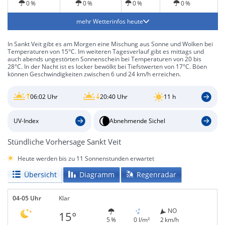
0 %
0 %
0 %
0 %
mehr Wetterinfos heute
In Sankt Veit gibt es am Morgen eine Mischung aus Sonne und Wolken bei
Temperaturen von 15°C. Im weiteren Tagesverlauf gibt es mittags und
auch abends ungestörten Sonnenschein bei Temperaturen von 20 bis
28°C. In der Nacht ist es locker bewölkt bei Tiefstwerten von 17°C. Böen
können Geschwindigkeiten zwischen 6 und 24 km/h erreichen.
06:02 Uhr
20:40 Uhr
11 h
UV-Index
Abnehmende Sichel
Stündliche Vorhersage Sankt Veit
Heute werden bis zu 11 Sonnenstunden erwartet
Übersicht
Diagramm
Regenradar
04-05 Uhr
Klar
NO
15°
5 %
0 l/m²
2 km/h