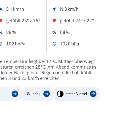
S
1 km/h
N
3 km/h
gefühlt
23° / 16°
gefühlt
24° / 22°
88 %
68 %
1021 hPa
1020 hPa
 Temperatur liegt bei 17°C. Mittags überwiegt
raturen erreichen 25°C. Am Abend kommt es in
n der Nacht gibt es Regen und die Luft kühlt
hen 8 und 23 km/h erreichen.
UV-Index
Letztes Viertel