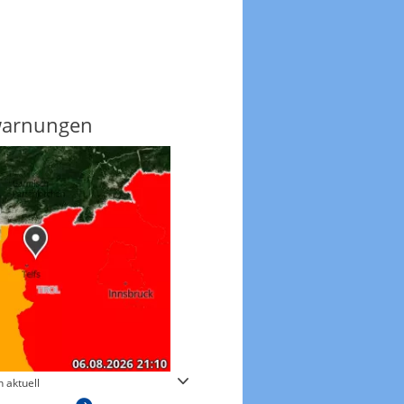
warnungen
Regenradar
 aktuell
Zum animierten Regenradar