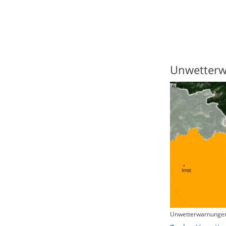
Regenradar
Unwetter
Unwetterwarnungen
Zum animierten Regenradar