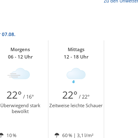
Zu den Unwette
r
07.08.
Morgens
Mittags
06 - 12 Uhr
12 - 18 Uhr
22°
22°
/ 16°
/ 22°
Überwiegend stark
Zeitweise leichte Schauer
bewölkt
10 %
60 %
| 3,1 l/m²