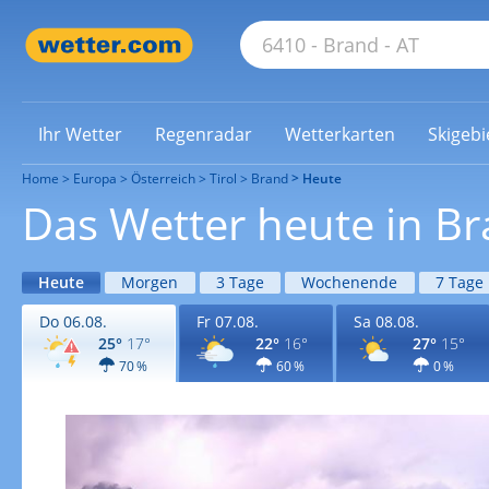
Ihr Wetter
Regenradar
Wetterkarten
Skigebi
Home
Europa
Österreich
Tirol
Brand
Heute
Das Wetter heute in B
Heute
Morgen
3 Tage
Wochenende
7 Tage
Do 06.08.
Fr 07.08.
Sa 08.08.
25°
17°
22°
16°
27°
15°
70 %
60 %
0 %