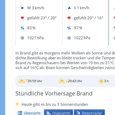
W
3 km/h
S
1 km/h
gefühlt
23° / 20°
gefühlt
20° / 16°
83 %
97 %
1021 hPa
1022 hPa
In Brand gibt es morgens mehr Wolken als Sonne und die
dichte Bewölkung aber es bleibt trocken und die Tempe
Brand zu Regenschauern bei Werten von 19 bis zu 21°C. I
sich auf 16°C ab. Böen können Geschwindigkeiten zwisc
05:59 Uhr
20:43 Uhr
3 h
Stündliche Vorhersage Brand
Heute gibt es bis zu 3 Sonnenstunden
Übersicht
Diagramm
Regenradar