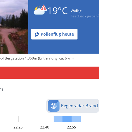
19°C
Wolkig
Feedback geben
Pollenflug heute
pf Bergstation 1.360m (Entfernung: ca. 6 km)
n
Regenradar Brand
22:25
22:40
22:55