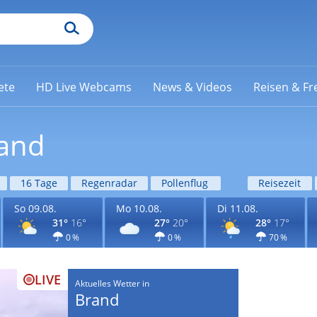
ete
HD Live Webcams
News & Videos
Reisen & Fre
rand
16 Tage
Regenradar
Pollenflug
Reisezeit
So 09.08.
Mo 10.08.
Di 11.08.
31°
16°
27°
20°
28°
17°
0 %
0 %
70 %
LIVE
Aktuelles Wetter in
Brand