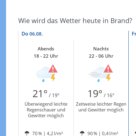
Zu den Unwetterwarnungen
Wie wird das Wetter heute in Brand?
Do
F
06.08.
Abends
Nachts
18 - 22 Uhr
22 - 06 Uhr
21°
19°
/ 19°
/ 16°
Überwiegend leichte
Zeitweise leichter Regen
Regenschauer und
und Gewitter möglich
Gewitter möglich
70 %
| 4,2 l/m²
90 %
| 0,4 l/m²