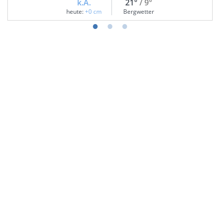
k.A.
21°
/ 9°
heute:
+0 cm
Bergwetter