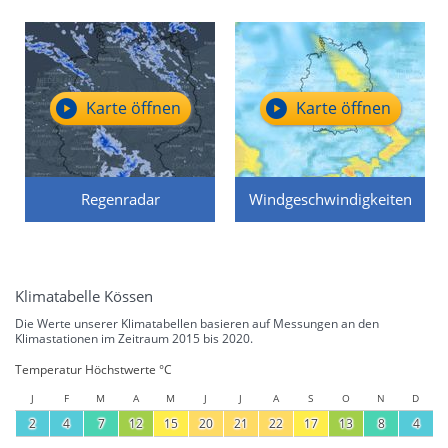
Karte öffnen
Karte öffnen
Regenradar
Windgeschwindigkeiten
Klimatabelle Kössen
Die Werte unserer Klimatabellen basieren auf Messungen an den
Klimastationen im Zeitraum 2015 bis 2020.
Temperatur Höchstwerte °C
J
F
M
A
M
J
J
A
S
O
N
D
2
4
7
12
15
20
21
22
17
13
8
4