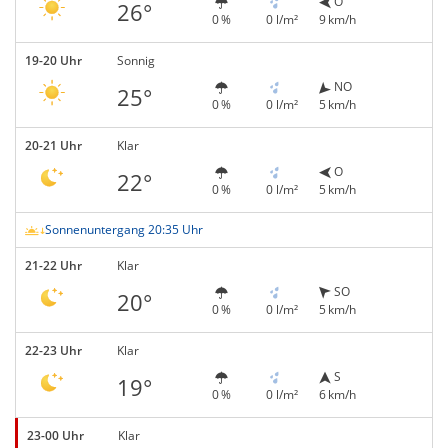
O
26°
0 %
0 l/m²
9 km/h
19-20 Uhr
Sonnig
NO
25°
0 %
0 l/m²
5 km/h
20-21 Uhr
Klar
O
22°
0 %
0 l/m²
5 km/h
Sonnenuntergang 20:35 Uhr
21-22 Uhr
Klar
SO
20°
0 %
0 l/m²
5 km/h
22-23 Uhr
Klar
S
19°
0 %
0 l/m²
6 km/h
23-00 Uhr
Klar