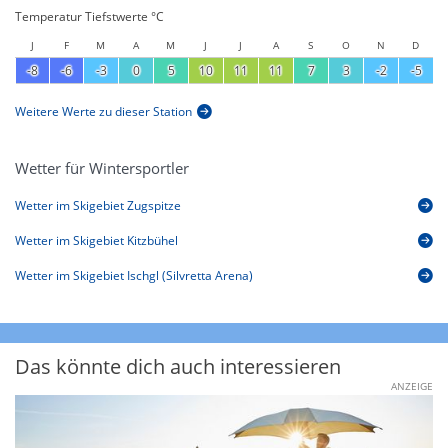
Temperatur Tiefstwerte °C
J
F
M
A
M
J
J
A
S
O
N
D
-8
-6
-3
0
5
10
11
11
7
3
-2
-5
Weitere Werte zu dieser Station
Wetter für Wintersportler
Wetter im Skigebiet Zugspitze
Wetter im Skigebiet Kitzbühel
Wetter im Skigebiet Ischgl (Silvretta Arena)
Das könnte dich auch interessieren
ANZEIGE