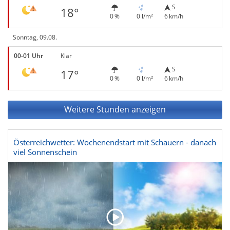
S
18°
0 %
0 l/m²
6 km/h
Sonntag, 09.08.
00-01 Uhr
Klar
S
17°
0 %
0 l/m²
6 km/h
Weitere Stunden anzeigen
Österreichwetter: Wochenendstart mit Schauern - danach
viel Sonnenschein