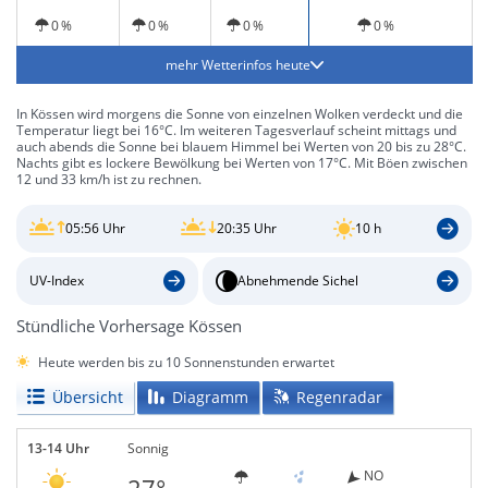
0 %
0 %
0 %
0 %
mehr Wetterinfos heute
In Kössen wird morgens die Sonne von einzelnen Wolken verdeckt und die
Temperatur liegt bei 16°C. Im weiteren Tagesverlauf scheint mittags und
auch abends die Sonne bei blauem Himmel bei Werten von 20 bis zu 28°C.
Nachts gibt es lockere Bewölkung bei Werten von 17°C. Mit Böen zwischen
12 und 33 km/h ist zu rechnen.
05:56 Uhr
20:35 Uhr
10 h
UV-Index
Abnehmende Sichel
Stündliche Vorhersage Kössen
Heute werden bis zu 10 Sonnenstunden erwartet
Übersicht
Diagramm
Regenradar
13-14 Uhr
Sonnig
NO
27°