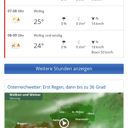
07-08 Uhr
Wolkig
N
25°
0 %
0 l/m²
14 km/h
08-09 Uhr
Wolkig und windig
N
24°
0 %
0 l/m²
18 km/h
Böen 50 km/h
Weitere Stunden anzeigen
Österreichwetter: Erst Regen, dann bis zu 36 Grad