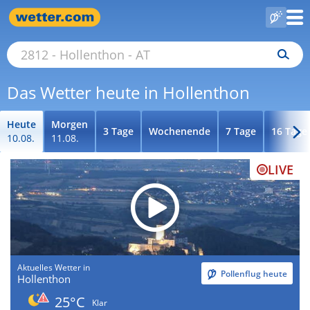
Das Wetter heute in Hollenthon
Heute
Morgen
3 Tage
Wochenende
7 Tage
16 Tage
10.08.
11.08.
LIVE
Aktuelles Wetter in
Pollenflug heute
Hollenthon
25°C
Klar