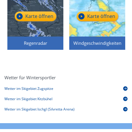
Karte öffnen
Karte öffnen
Regenradar
Windgeschwindigkeiten
Wetter für Wintersportler
Wetter im Skigebiet Zugspitze
Wetter im Skigebiet Kitzbühel
Wetter im Skigebiet Ischgl (Silvretta Arena)