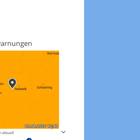
warnungen
Regenradar
 aktuell
Zum animierten Regenradar