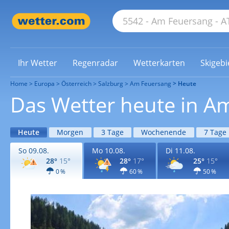
Ihr Wetter
Regenradar
Wetterkarten
Skigebi
Home
Europa
Österreich
Salzburg
Am Feuersang
Heute
Das Wetter heute in A
Heute
Morgen
3 Tage
Wochenende
7 Tage
So 09.08.
Mo 10.08.
Di 11.08.
28°
15°
28°
17°
25°
15°
0 %
60 %
50 %