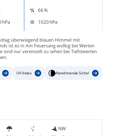
%
66 %
0 hPa
1020 hPa
mittag überwiegend blauen Himmel mit
nds ist es in Am Feuersang wolkig bei Werten
ne sind nur vereinzelt zu sehen bei Tiefstwerten
nen.
UV-Index
Abnehmende Sichel
NW