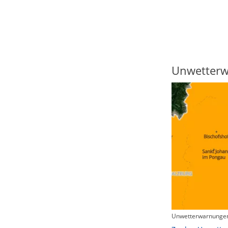
Regenradar
Unwetter
Unwetterwarnungen
Zum animierten Regenradar