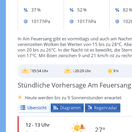
37 %
52 %
82 
1017 hPa
1017 hPa
102
In Am Feuersang gibt es vormittags und auch am Nach
vereinzelten Wolken bei Werten von 15 bis zu 28°C. Abe
von 20 bis zu 26°C. In der Nacht ist es bewölkt, die Ster
von 17°C. Mit Böen zwischen 9 und 21 km/h ist zu rech
05:54 Uhr
20:29 Uhr
9 h
Stündliche Vorhersage Am Feuersang
Heute werden bis zu 9 Sonnenstunden erwartet
Übersicht
Diagramm
Regenradar
12 - 13 Uhr
27°