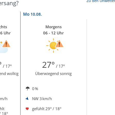
Zu den Unwette
ersang?
Mo
10.08.
chts
Morgens
06 Uhr
06 - 12 Uhr
°
27°
/ 17°
/ 17°
end wolkig
Überwiegend sonnig
0 %
km/h
NW
3 km/h
hlt
gefühlt
29° / 18°
/ 18°