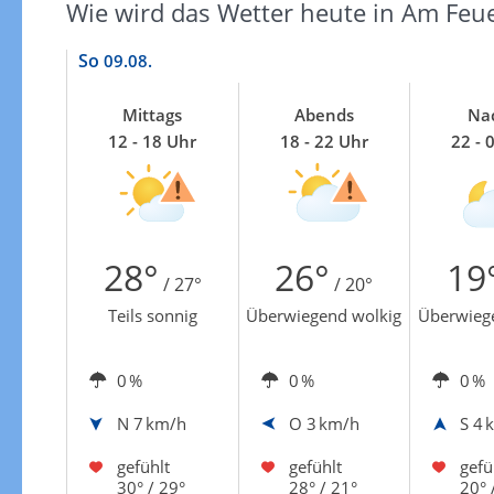
Zu den Unwetterwarnungen
Wie wird das Wetter heute in Am Feu
So
09.08.
Mittags
Abends
Na
12 - 18 Uhr
18 - 22 Uhr
22 - 
28°
26°
19
/ 27°
/ 20°
Teils sonnig
Überwiegend wolkig
Überwieg
0 %
0 %
0 %
N
7 km/h
O
3 km/h
S
4 
gefühlt
gefühlt
gefü
30° / 29°
28° / 21°
20° 