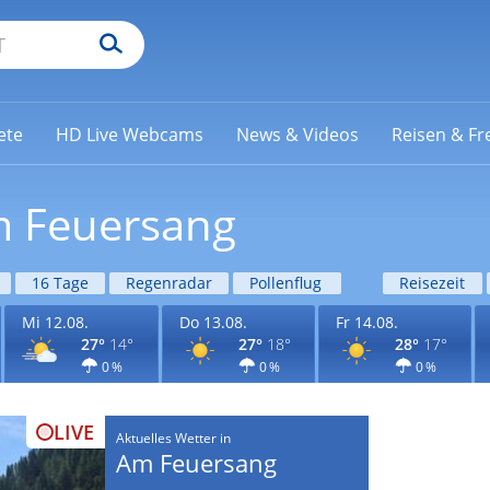
ete
HD Live Webcams
News & Videos
Reisen & Fre
m Feuersang
16 Tage
Regenradar
Pollenflug
Reisezeit
Mi 12.08.
Do 13.08.
Fr 14.08.
27°
14°
27°
18°
28°
17°
0 %
0 %
0 %
LIVE
Aktuelles Wetter in
Am Feuersang