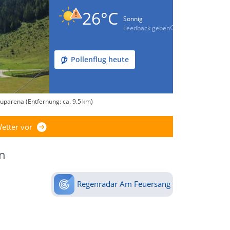
26°C
Sonnig
Feedback geben
Pollenflug heute
uparena (Entfernung: ca. 9.5 km)
etter vor
n
Regenradar Am Feuersang