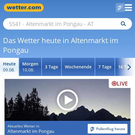
Das Wetter heute in Altenmarkt im
Pongau
Heute
Morgen
3 Tage
Wochenende
7 Tage
16 Tage
09.08.
10.08.
LIVE
Aktuelles Wetter in
Pollenflug heute
Altenmarkt im Pongau