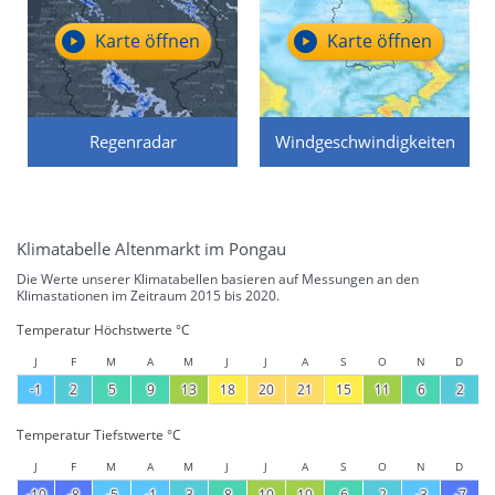
Karte öffnen
Karte öffnen
Regenradar
Windgeschwindigkeiten
Klimatabelle Altenmarkt im Pongau
Die Werte unserer Klimatabellen basieren auf Messungen an den
Klimastationen im Zeitraum 2015 bis 2020.
Temperatur Höchstwerte °C
J
F
M
A
M
J
J
A
S
O
N
D
-1
2
5
9
13
18
20
21
15
11
6
2
Temperatur Tiefstwerte °C
J
F
M
A
M
J
J
A
S
O
N
D
-10
-8
-5
-1
3
8
10
10
6
2
-3
-7