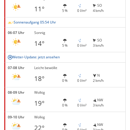
SO
11°
5 %
0 l/m²
4 km/h
Sonnenaufgang 05:54 Uhr
06-07 Uhr
Sonnig
SO
14°
5 %
0 l/m²
3 km/h
Wetter-Update: jetzt ansehen
07-08 Uhr
Leicht bewölkt
N
18°
0 %
0 l/m²
2 km/h
08-09 Uhr
Wolkig
NW
19°
0 %
0 l/m²
3 km/h
09-10 Uhr
Wolkig
NW
22°
0 %
0 l/m²
3 km/h