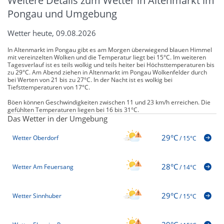
Weitere Details zum Wetter in Altenmarkt im
Pongau und Umgebung
Wetter heute, 09.08.2026
In Altenmarkt im Pongau gibt es am Morgen überwiegend blauen Himmel
mit vereinzelten Wolken und die Temperatur liegt bei 15°C. Im weiteren
Tagesverlauf ist es teils wolkig und teils heiter bei Höchsttemperaturen bis
zu 29°C. Am Abend ziehen in Altenmarkt im Pongau Wolkenfelder durch
bei Werten von 21 bis zu 27°C. In der Nacht ist es wolkig bei
Tiefsttemperaturen von 17°C.
Böen können Geschwindigkeiten zwischen 11 und 23 km/h erreichen. Die
gefühlten Temperaturen liegen bei 16 bis 31°C.
Das Wetter in der Umgebung
29°C
Wetter Oberdorf
/
15°C
28°C
Wetter Am Feuersang
/
14°C
29°C
Wetter Sinnhuber
/
15°C