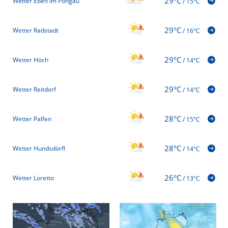
29°C
Wetter Eben im Pongau
/
15°C
29°C
Wetter Radstadt
/
16°C
29°C
Wetter Höch
/
14°C
29°C
Wetter Reitdorf
/
14°C
28°C
Wetter Palfen
/
15°C
28°C
Wetter Hundsdörfl
/
14°C
26°C
Wetter Loretto
/
13°C