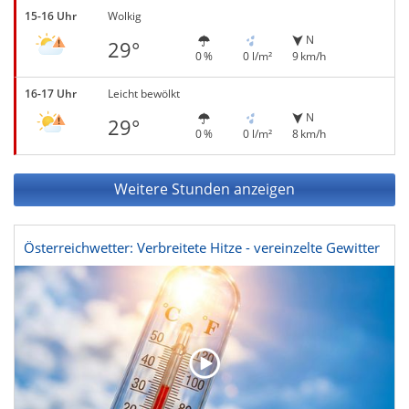
15-16 Uhr
Wolkig
N
29°
0 %
0 l/m²
9 km/h
16-17 Uhr
Leicht bewölkt
N
29°
0 %
0 l/m²
8 km/h
Weitere Stunden anzeigen
Österreichwetter: Verbreitete Hitze - vereinzelte Gewitter