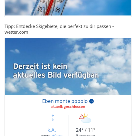
Tipp: Entdecke Skigebiete, die perfekt zu dir passen -
wetter.com
Eben monte popolo
aktuell:
geschlossen
k.A.
24°
/ 11°
heute:
+0 cm
Bergwetter