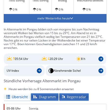
Teils sonnig
Teils sonnig
Wolkig
Wechselnd bewölkt
0 %
0 %
0 %
0 %
mehr Wetterinfos heute
In Altenmarkt im Pongau bilden sich von morgens bis zum Nachmittag
vereinzelt Wolken bei Werten von 15 bis zu 29°C. Am Abend ist es in
Altenmarkt im Pongau vielfach wolkig bei Temperaturen von 21 bis 27°C.
Nachts gibt es nur selten Lücken in der Wolkendecke bei einer Temperatur
von 17°C. Böen können Geschwindigkeiten zwischen 11 und 23 km/h
erreichen.
05:54 Uhr
20:29 Uhr
8 h
UV-Index
Abnehmende Sichel
Stündliche Vorhersage Altenmarkt im Pongau
Heute werden bis zu 8 Sonnenstunden erwartet
Übersicht
Diagramm
Regenradar
05-06 Uhr
Sonnig