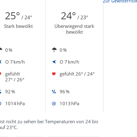
Zur Sonnenscheindauerkarte
Zur Gewitterrisi
25°
24°
/ 24°
/ 23°
Stark bewölkt
Überwiegend stark
bewölkt
0 %
0 %
O
7 km/h
O
7 km/h
gefühlt
gefühlt
26° / 24°
27° / 26°
92 %
96 %
1014 hPa
1013 hPa
ist nicht zu sehen bei Temperaturen von 24 bis
auf 23°C.