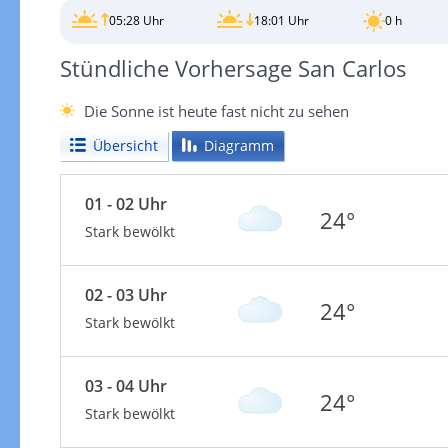
05:28 Uhr
18:01 Uhr
0 h
Stündliche Vorhersage San Carlos
Die Sonne ist heute fast nicht zu sehen
Übersicht
Diagramm
01 - 02 Uhr
24°
Stark bewölkt
02 - 03 Uhr
24°
Stark bewölkt
03 - 04 Uhr
24°
Stark bewölkt