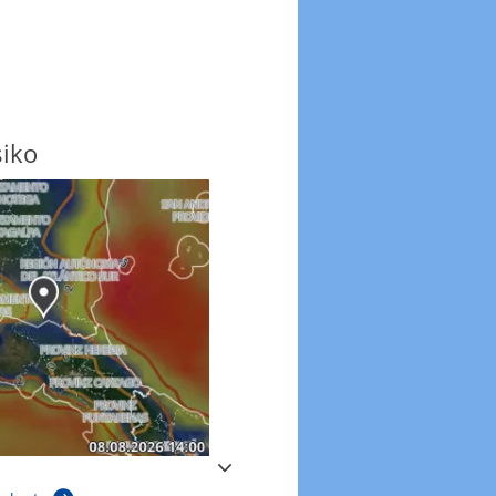
siko
Windböen
Windböen heute