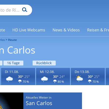
ete
HD Live Webcams
News & Videos
Reisen & Fre
rlos
Heute
n Carlos
16 Tage
Rückblick
Di 11.08.
Mi 12.08.
Do 13.08.
30°
25°
30°
24°
30°
25°
70 %
80 %
70 %
Aktuelles Wetter in
San Carlos