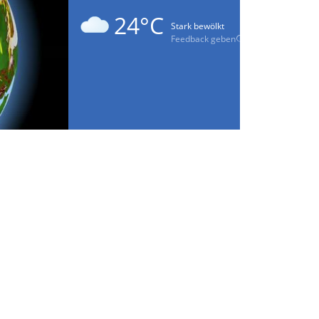
24°C
Stark bewölkt
Feedback geben