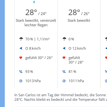
Zur Windgeschwindigkeitenkarte
28°
28°
/ 24°
/ 26°
Stark bewölkt, vereinzelt
Stark bewölkt
leichter Regen
70 %
| 1,1 l/m²
0 %
O
8 km/h
O
12 km/h
gefühlt
30° / 26°
gefühlt
30° / 28°
93 %
81 %
1013 hPa
1011 hPa
In San Carlos ist am Tag der Himmel bedeckt, die Sonne 
28°C. Nachts bleibt es bedeckt und die Temperatur fällt 