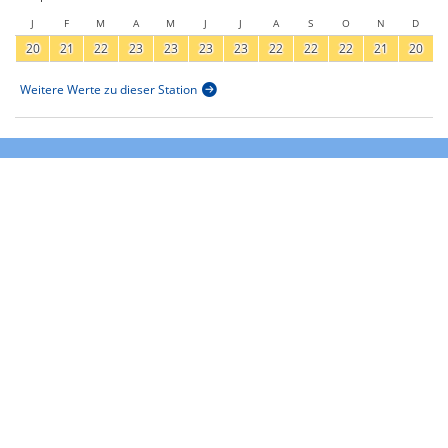
J
F
M
A
M
J
J
A
S
O
N
D
20
21
22
23
23
23
23
22
22
22
21
20
Weitere Werte zu dieser Station