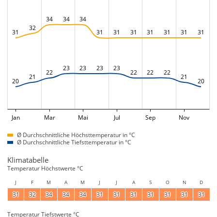
34
34
34
32
31
31
31
31
31
31
31
31
23
23
23
23
22
22
22
22
21
21
20
20
Jan
Mar
Mai
Jul
Sep
Nov
Ø Durchschnittliche Höchsttemperatur in °C
Ø Durchschnittliche Tiefsttemperatur in °C
Klimatabelle
Temperatur Höchstwerte °C
J
F
M
A
M
J
J
A
S
O
N
D
31
32
34
34
34
31
31
31
31
31
31
31
Temperatur Tiefstwerte °C