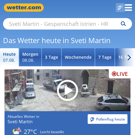
Das Wetter heute in Sveti Martin
Heute
Morgen
3 Tage
Wochenende
7 Tage
16 Tage
07.08.
08.08.
LIVE
Aktuelles Wetter in
Pollenflug heute
Sveti Martin
27°C
Leicht bewölkt