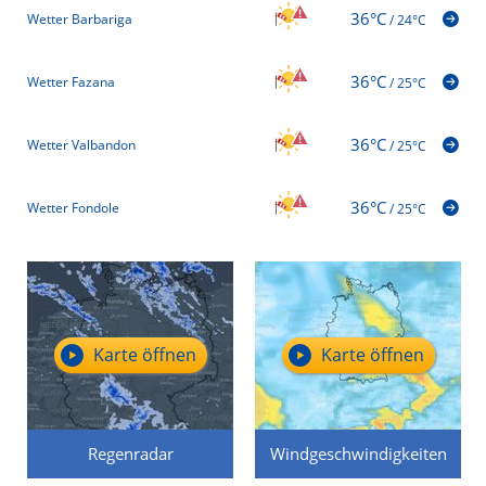
36°C
Wetter Barbariga
/
24°C
36°C
Wetter Fazana
/
25°C
36°C
Wetter Valbandon
/
25°C
36°C
Wetter Fondole
/
25°C
Karte öffnen
Karte öffnen
Regenradar
Windgeschwindigkeiten