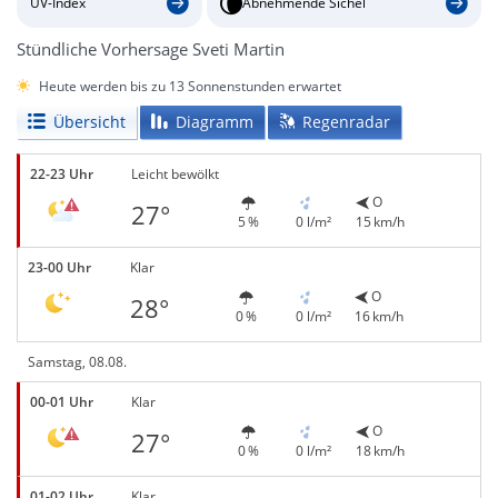
UV-Index
Abnehmende Sichel
Stündliche Vorhersage Sveti Martin
Heute werden bis zu 13 Sonnenstunden erwartet
Übersicht
Diagramm
Regenradar
22-23 Uhr
Leicht bewölkt
O
27°
5 %
0 l/m²
15 km/h
23-00 Uhr
Klar
O
28°
0 %
0 l/m²
16 km/h
Samstag, 08.08.
00-01 Uhr
Klar
O
27°
0 %
0 l/m²
18 km/h
01-02 Uhr
Klar