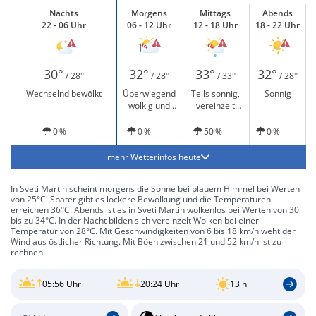
Nachts
Morgens
Mittags
Abends
22 - 06 Uhr
06 - 12 Uhr
12 - 18 Uhr
18 - 22 Uhr
30°
32°
33°
32°
/ 28°
/ 28°
/ 33°
/ 28°
Wechselnd bewölkt
Überwiegend
Teils sonnig,
Sonnig
wolkig und
vereinzelt
windig
leichter Regen
und windig
0 %
0 %
50 %
0 %
mehr Wetterinfos heute
In Sveti Martin scheint morgens die Sonne bei blauem Himmel bei Werten
von 25°C. Später gibt es lockere Bewölkung und die Temperaturen
erreichen 36°C. Abends ist es in Sveti Martin wolkenlos bei Werten von 30
bis zu 34°C. In der Nacht bilden sich vereinzelt Wolken bei einer
Temperatur von 28°C. Mit Geschwindigkeiten von 6 bis 18 km/h weht der
Wind aus östlicher Richtung. Mit Böen zwischen 21 und 52 km/h ist zu
rechnen.
05:56 Uhr
20:24 Uhr
13 h