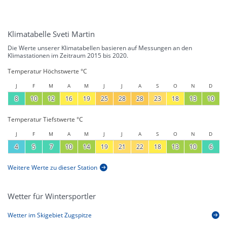
Klimatabelle Sveti Martin
Die Werte unserer Klimatabellen basieren auf Messungen an den
Klimastationen im Zeitraum 2015 bis 2020.
Temperatur Höchstwerte °C
J
F
M
A
M
J
J
A
S
O
N
D
8
10
12
16
19
25
28
28
23
18
13
10
Temperatur Tiefstwerte °C
J
F
M
A
M
J
J
A
S
O
N
D
4
5
7
10
14
19
21
22
18
13
10
6
Weitere Werte zu dieser Station
Wetter für Wintersportler
Wetter im Skigebiet Zugspitze