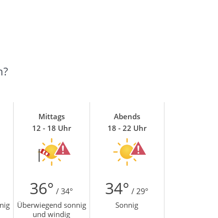
n?
Mittags
Abends
12 - 18 Uhr
18 - 22 Uhr
36°
34°
/ 34°
/ 29°
nig
Überwiegend sonnig
Sonnig
und windig