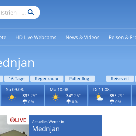
ete
HD Live Webcams
News & Videos
Reisen & Fre
ednjan
16 Tage
Regenradar
Pollenflug
Reisezeit
So 09.08.
Mo 10.08.
Di 11.08.
33°
25°
34°
26°
35°
29°
0 %
0 %
0 %
LIVE
Aktuelles Wetter in
Mednjan