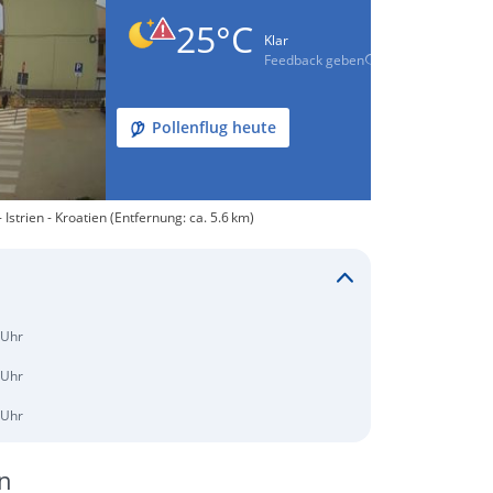
25°C
Klar
Feedback geben
Pollenflug heute
strien - Kroatien (Entfernung: ca. 5.6 km)
 Uhr
 Uhr
 Uhr
n