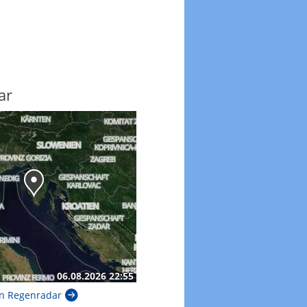
ar
n Regenradar