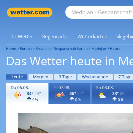
Ihr Wetter
Regenradar
Wetterkarten
Skigebi
Home
Europa
Kroatien
Gespanschaft Istrien
Mednjan
Heute
Das Wetter heute in M
Heute
Morgen
3 Tage
Wochenende
7 Tage
Do 06.08.
Fr 07.08.
Sa 08.08.
34°
23°
36°
24°
33°
26°
0 %
0 %
0 %