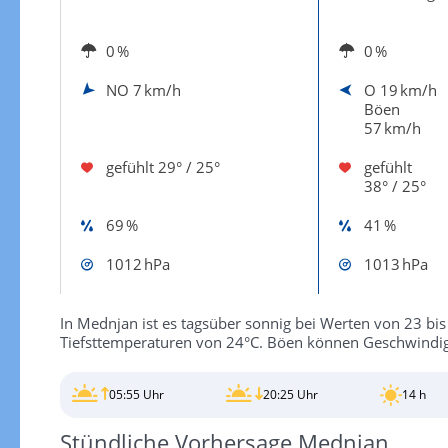
0 %
0 %
NO
7 km/h
O
19 km/h
Böen
57 km/h
gefühlt
29° / 25°
gefühlt
38° / 25°
69 %
41 %
1012 hPa
1013 hPa
In Mednjan ist es tagsüber sonnig bei Werten von 23 bis z
Tiefsttemperaturen von 24°C. Böen können Geschwindig
05:55 Uhr
20:25 Uhr
14 h
Stündliche Vorhersage Mednjan