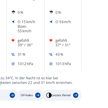
0 %
0 %
O
15 km/h
O
9 km/h
Böen
55 km/h
gefühlt
gefühlt
39° / 36°
37° / 31°
31 %
43 %
1012 hPa
1013 hPa
u 34°C. In der Nacht ist es klar bei
keiten zwischen 22 und 31 km/h erreichen.
UV-Index
Letztes Viertel