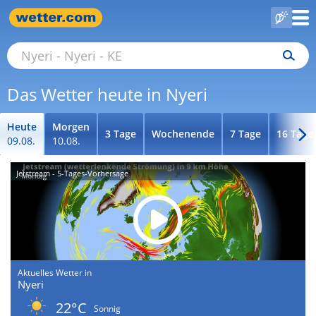
Das Wetter heute in Nyeri
Heute
Morgen
3 Tage
Wochenende
7 Tage
16 Tage
09.08.
10.08.
Jetstream - 5-Tages-Vorhersage
Aktuelles Wetter in
Nyeri
22°C
Sonnig