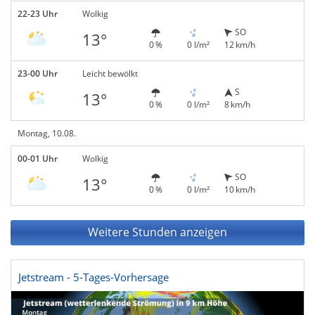
22-23 Uhr
Wolkig
SO
13°
0 %
0 l/m²
12 km/h
23-00 Uhr
Leicht bewölkt
S
13°
0 %
0 l/m²
8 km/h
Montag, 10.08.
00-01 Uhr
Wolkig
SO
13°
0 %
0 l/m²
10 km/h
Weitere Stunden anzeigen
Jetstream - 5-Tages-Vorhersage