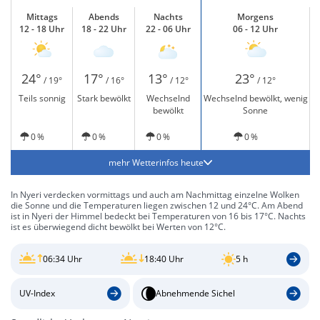
Mittags
Abends
Nachts
Morgens
12 - 18 Uhr
18 - 22 Uhr
22 - 06 Uhr
06 - 12 Uhr
24°
17°
13°
23°
/ 19°
/ 16°
/ 12°
/ 12°
Teils sonnig
Stark bewölkt
Wechselnd
Wechselnd bewölkt, wenig
bewölkt
Sonne
0 %
0 %
0 %
0 %
mehr Wetterinfos heute
In Nyeri verdecken vormittags und auch am Nachmittag einzelne Wolken
die Sonne und die Temperaturen liegen zwischen 12 und 24°C. Am Abend
ist in Nyeri der Himmel bedeckt bei Temperaturen von 16 bis 17°C. Nachts
ist es überwiegend dicht bewölkt bei Werten von 12°C.
06:34 Uhr
18:40 Uhr
5 h
UV-Index
Abnehmende Sichel