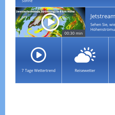
Sonne
Jetstream
Sehen Sie, wie
Höhenströmun
00:30 min
7 Tage Wettertrend
Reisewetter