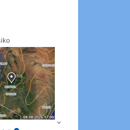
siko
Windböen
Windböen heute