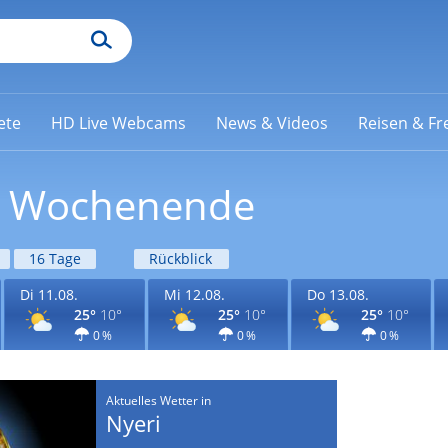
ete
HD Live Webcams
News & Videos
Reisen & Fre
am Wochenende
16 Tage
Rückblick
Di 11.08.
Mi 12.08.
Do 13.08.
25°
10°
25°
10°
25°
10°
0 %
0 %
0 %
Aktuelles Wetter in
Nyeri