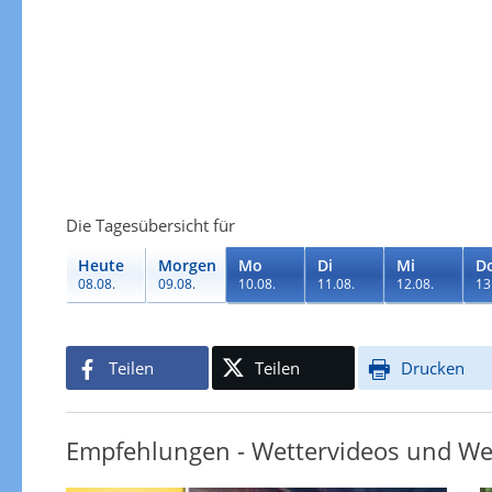
Die Tagesübersicht für
Heute
Morgen
Mo
Di
Mi
D
08.08.
09.08.
10.08.
11.08.
12.08.
13
Teilen
Teilen
Drucken
Empfehlungen - Wettervideos und We