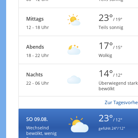
23°
Mittags
/ 19°
12 - 18 Uhr
Teils sonnig
17°
Abends
/ 15°
18 - 22 Uhr
Wolkig
14°
Nachts
/ 12°
22 - 06 Uhr
Überwiegend stark
bewölkt
Zur Tagesvorhe
23°
SO 09.08.
/ 12°
Wechselnd
gefühlt
24°/ 12°
bewölkt, wenig