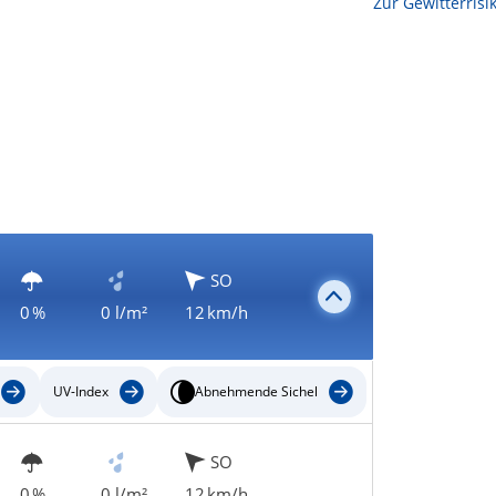
Zur Sonnenscheindauerkarte
Zur Gewitterrisi
SO
0 %
0 l/m²
12 km/h
UV-Index
Abnehmende Sichel
SO
0 %
0 l/m²
12 km/h