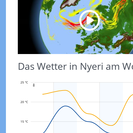
Das Wetter in Nyeri am 
25 °C

20 °C
L
15 °C