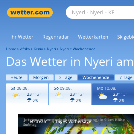
Ihr Wetter
Regenradar
Wetterkarten
Skigebi
Home
Afrika
Kenia
Nyeri
Nyeri
Wochenende
Das Wetter in Nyeri 
Heute
Morgen
3 Tage
Wochenende
7 Tage
Sa 08.08.
So 09.08.
Mo 10.08.
23°
12°
23°
12°
23°
13°
0 %
0 %
0 %
Jetstream - 5-Tages-Vorhersage