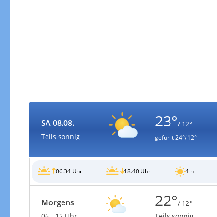
Zur Windgeschwindigkeitenkarte
23°
SA 08.08.
/ 12°
Teils sonnig
gefühlt
24°/ 12°
06:34 Uhr
18:40 Uhr
4 h
22°
Morgens
/ 12°
06 - 12 Uhr
Teils sonnig