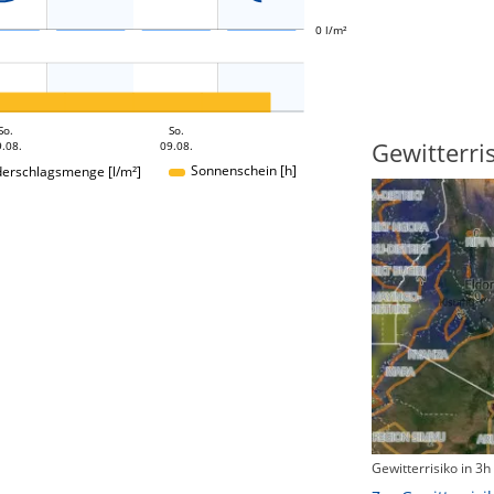
0 l/m²
So.
So.
Sonnenscheindauer
Gewitterri
.08.
09.08.
Sonnenschein [h]
derschlagsmenge [l/m²]
Sonnenschein heute
Gewitterrisiko in 3h