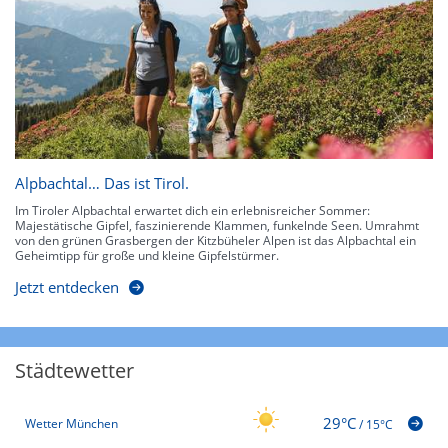
Alpbachtal… Das ist Tirol.
Im Tiroler Alpbachtal erwartet dich ein erlebnisreicher Sommer:
Majestätische Gipfel, faszinierende Klammen, funkelnde Seen. Umrahmt
von den grünen Grasbergen der Kitzbüheler Alpen ist das Alpbachtal ein
Geheimtipp für große und kleine Gipfelstürmer.
Jetzt entdecken
Städtewetter
29°C
Wetter München
/
15°C