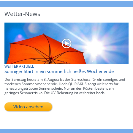
Wetter-News
WETTER AKTUELL
Sonniger Start in ein sommerlich heißes Wochenende
Der Samstag heute am 8. August ist der Startschuss für ein sonniges und
trockenes Sommerwochenende. Hoch QUIRIAKUS sorgt vielerorts für
nahezu ungetrübten Sonnenschein. Nur an den Küsten besteht ein
geringes Schauerrisiko. Die UV-Belastung ist verbreitet hoch.
Video ansehen