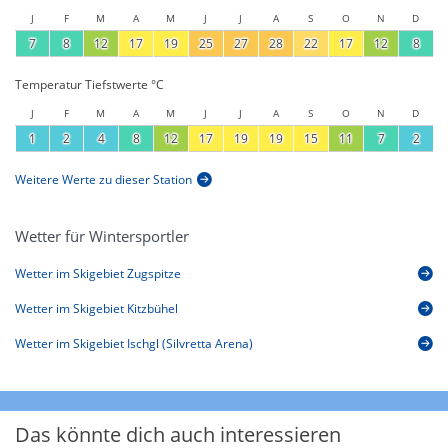
J
F
M
A
M
J
J
A
S
O
N
D
7
8
12
17
19
25
27
28
22
17
12
8
Temperatur Tiefstwerte °C
J
F
M
A
M
J
J
A
S
O
N
D
1
2
4
8
12
17
19
19
15
11
7
2
Weitere Werte zu dieser Station
Wetter für Wintersportler
Wetter im Skigebiet Zugspitze
Wetter im Skigebiet Kitzbühel
Wetter im Skigebiet Ischgl (Silvretta Arena)
Das könnte dich auch interessieren