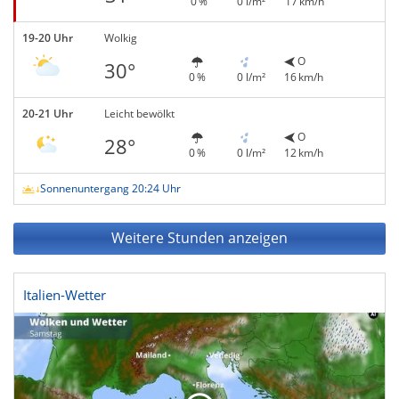
0 %
0 l/m²
17 km/h
19-20 Uhr
Wolkig
O
30°
0 %
0 l/m²
16 km/h
20-21 Uhr
Leicht bewölkt
O
28°
0 %
0 l/m²
12 km/h
Sonnenuntergang 20:24 Uhr
Weitere Stunden anzeigen
Italien-Wetter