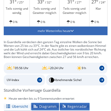
31°
33°
31°
27°
/ 25°
/ 32°
/ 27°
/ 24°
Teils sonnig und
Teils sonnig und
Teils sonnig und
Klar
windig
Gewitter möglich
Gewitter möglich
0 %
0 %
0 %
0 %
mehr Wetterinfos heute
In Guardiella verdecken den ganzen Tag einzelne Wolken die Sonne bei
Werten von 25 bis zu 33°C. In der Nacht gibt es einen wolkenlosen Himmel
und die Luft kühlt sich auf 24°C ab. Aus östlicher bis nordöstlicher Richtung
weht der Wind und erreicht dabei Geschwindigkeiten von 9 bis 20 km/h.
Böen können Geschwindigkeiten zwischen 27 und 56 km/h erreichen.
05:56 Uhr
20:24 Uhr
9 h
UV-Index
Abnehmende Sichel
Stündliche Vorhersage Guardiella
Heute werden bis zu 9 Sonnenstunden erwartet
Übersicht
Diagramm
Regenradar