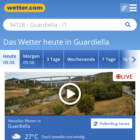
Das Wetter heute in Guardiella
Heute
Morgen
3 Tage
Wochenende
7 Tage
16 Tage
08.08.
09.08.
LIVE
Aktuelles Wetter in
Pollenflug heute
Guardiella
27°C
Stark bewölkt und windig