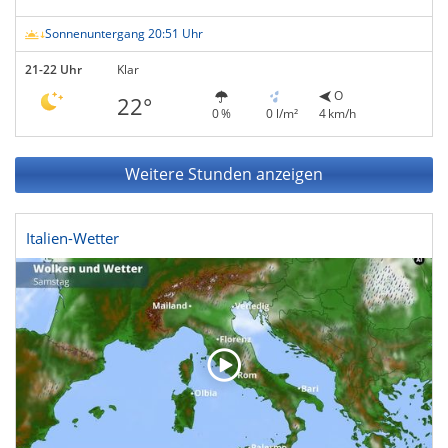
Sonnenuntergang 20:51 Uhr
21-22 Uhr
Klar
O
22°
0 %
0 l/m²
4 km/h
Weitere Stunden anzeigen
Italien-Wetter