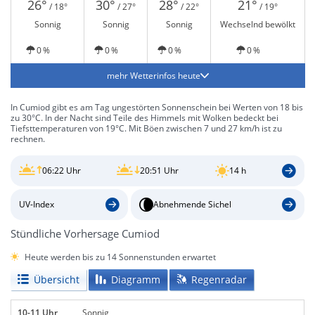
26°
30°
28°
21°
/ 18°
/ 27°
/ 22°
/ 19°
Sonnig
Sonnig
Sonnig
Wechselnd bewölkt
0 %
0 %
0 %
0 %
mehr Wetterinfos heute
In Cumiod gibt es am Tag ungestörten Sonnenschein bei Werten von 18 bis
zu 30°C. In der Nacht sind Teile des Himmels mit Wolken bedeckt bei
Tiefsttemperaturen von 19°C. Mit Böen zwischen 7 und 27 km/h ist zu
rechnen.
06:22 Uhr
20:51 Uhr
14 h
UV-Index
Abnehmende Sichel
Stündliche Vorhersage Cumiod
Heute werden bis zu 14 Sonnenstunden erwartet
Übersicht
Diagramm
Regenradar
10-11 Uhr
Sonnig