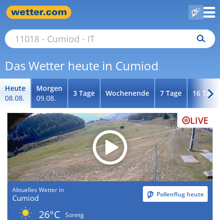
Das Wetter heute in Cumiod
Heute
Morgen
3 Tage
Wochenende
7 Tage
16 Tage
08.08.
09.08.
LIVE
Aktuelles Wetter in
Pollenflug heute
Cumiod
26°C
Sonnig