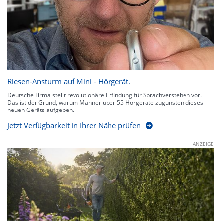
Riesen-Ansturm auf Mini - Hörgerät.
Deutsche Firma stellt revolutionäre Erfindung für Sprachverstehen vor.
Das ist der Grund, warum Männer über 55 Hörgeräte zugunsten dieses
neuen Geräts aufgeben.
Jetzt Verfügbarkeit in Ihrer Nähe prüfen
ANZEIGE