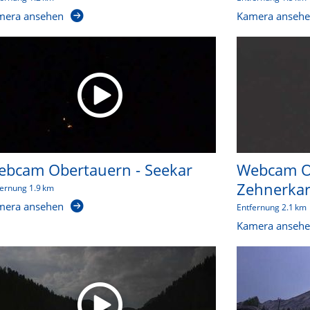
mera ansehen
Kamera anseh
bcam Obertauern - Seekar
Webcam O
Zehnerka
fernung
1.9 km
mera ansehen
Entfernung
2.1 km
Kamera anseh