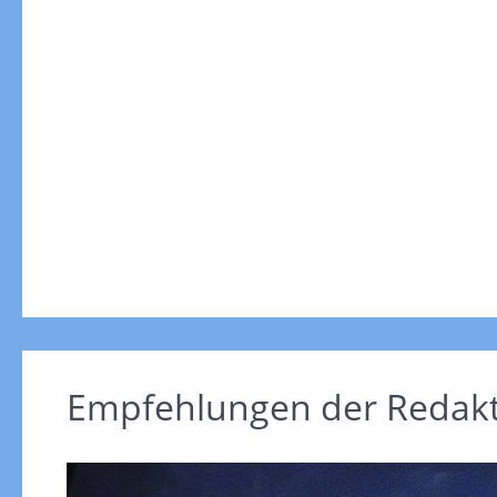
Empfehlungen der Redakt