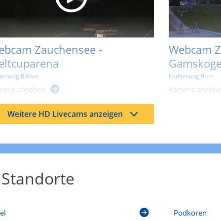
ebcam Zauchensee -
Webcam Z
eltcuparena
Gamskoge
fernung
8.8 km
Entfernung
9 km
mera ansehen
Kamera anseh
Weitere HD Livecams anzeigen
 Standorte
el
Podkoren