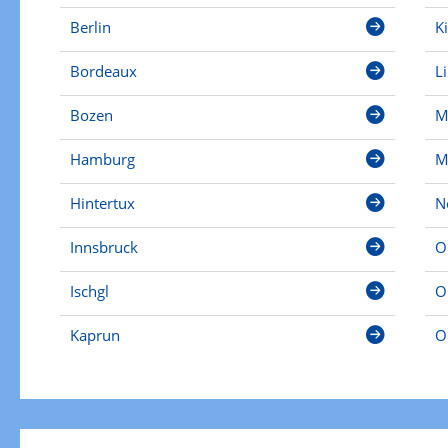
Berlin
K
Bordeaux
L
Bozen
M
Hamburg
M
Hintertux
N
Innsbruck
O
Ischgl
O
Kaprun
O