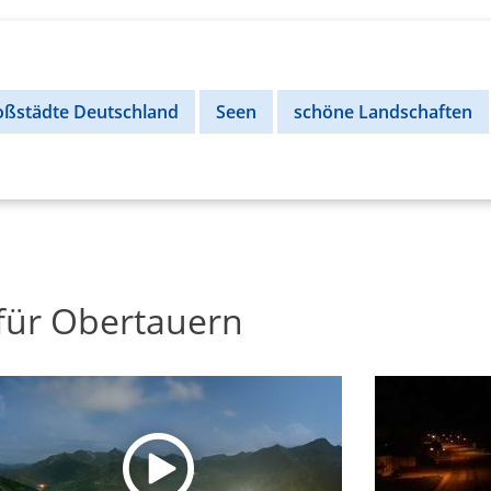
für Obertauern