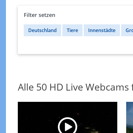
Filter setzen
Alle 50 HD Live Webcams