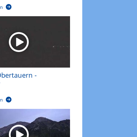
en
bertauern -
r
en