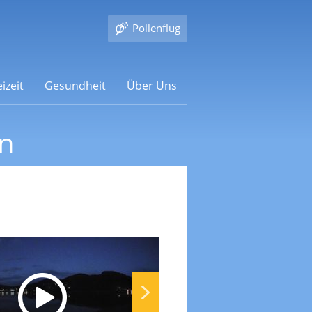
Pollenflug
izeit
Gesundheit
Über Uns
en