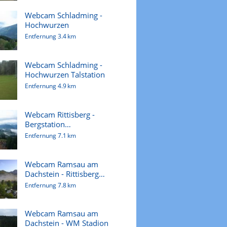
Webcam Schladming -
Hochwurzen
Entfernung
3.4 km
Webcam Schladming -
Hochwurzen Talstation
Entfernung
4.9 km
Webcam Rittisberg -
Bergstation
Rittisbergbahn bei
Entfernung
7.1 km
Ramsau am Dachstein
Webcam Ramsau am
Dachstein - Rittisberg
Beach
Entfernung
7.8 km
Webcam Ramsau am
Dachstein - WM Stadion