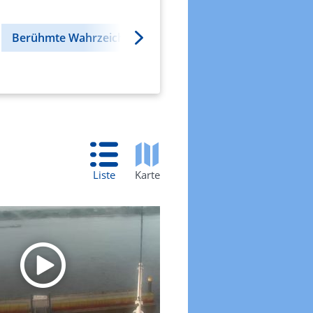
Liste
Karte