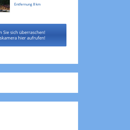
Entfernung
8 km
n Sie sich überraschen!
lskamera hier aufrufen!