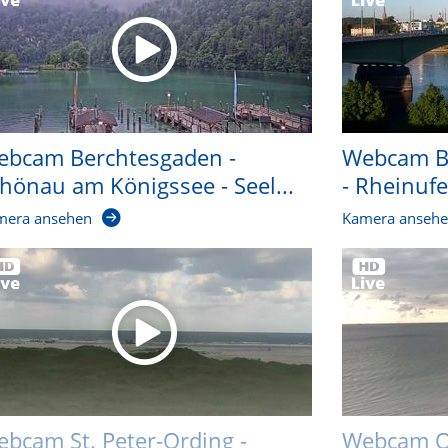
ebcam Berchtesgaden -
Webcam B
hönau am Königssee - Seel...
- Rheinufe
mera ansehen
Kamera anseh
bcam St. Peter-Ording -
Webcam O