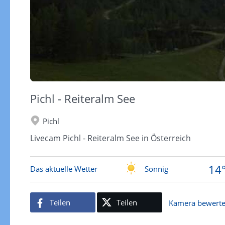
Pichl - Reiteralm See
Pichl
Livecam Pichl - Reiteralm See in Österreich
14
Das aktuelle Wetter
Sonnig
Teilen
Teilen
Kamera bewerte