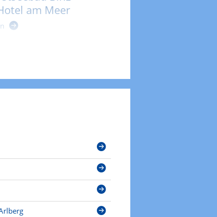
 Hotel am Meer
en
Arlberg