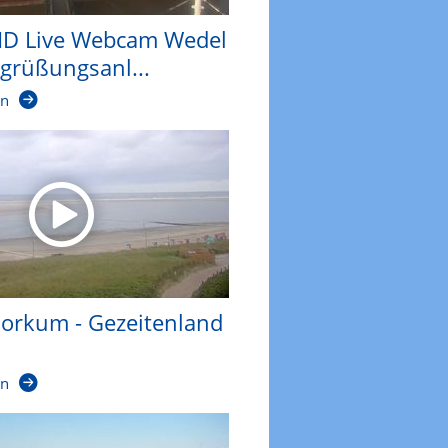
D Live Webcam Wedel
egrüßungsanl...
en
rkum - Gezeitenland
en