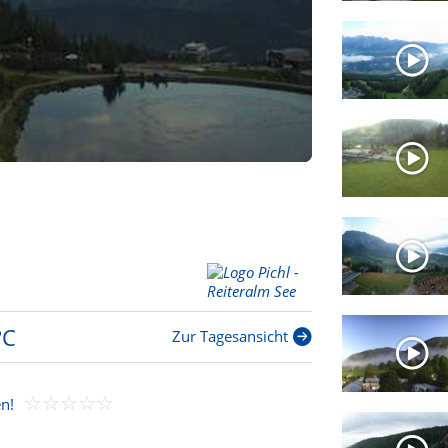
°C
Zur Tagesansicht
n!