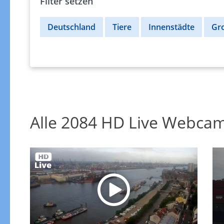
Filter setzen
Alle 2084 HD Live Webca