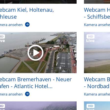
bcam Kiel, Holtenau,
Webcam H
hleuse
- Schiffsb
mera ansehen
Kamera anseh
ebcam Bremerhaven - Neuer
Webcam Bo
fen - Atlantic Hotel...
- Nordbad
mera ansehen
Kamera anseh