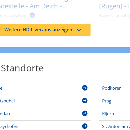
destelle - Am Deich -...
(Rügen) -
mera ansehen
Kamera anseh
Weitere HD Livecams anzeigen
 Standorte
el
Podkoren
itzbühel
Prag
indau
Rijeka
ayrhofen
St. Anton am 