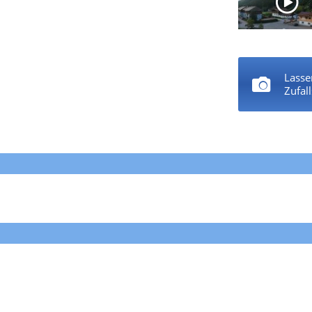
Lasse
Zufal