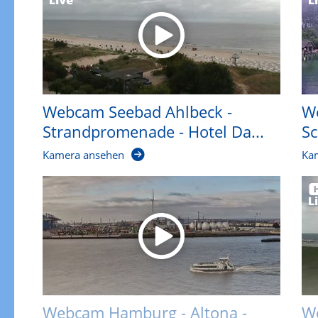
Webcam Seebad Ahlbeck -
W
Strandpromenade - Hotel Da...
Sc
Kamera ansehen
Ka
Webcam Hamburg - Altona -
We