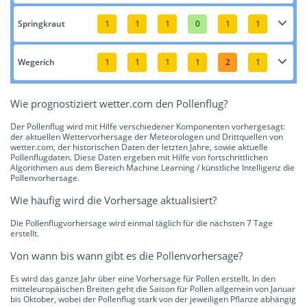
Springkraut
1
1
1
0
1
1
Wegerich
1
1
1
1
2
1
Wie prognostiziert wetter.com den Pollenflug?
Der Pollenflug wird mit Hilfe verschiedener Komponenten vorhergesagt:
der aktuellen Wettervorhersage der Meteorologen und Drittquellen von
wetter.com, der historischen Daten der letzten Jahre, sowie aktuelle
Pollenflugdaten. Diese Daten ergeben mit Hilfe von fortschrittlichen
Algorithmen aus dem Bereich Machine Learning / künstliche Intelligenz die
Pollenvorhersage.
Wie häufig wird die Vorhersage aktualisiert?
Die Pollenflugvorhersage wird einmal täglich für die nächsten 7 Tage
erstellt.
Von wann bis wann gibt es die Pollenvorhersage?
Es wird das ganze Jahr über eine Vorhersage für Pollen erstellt. In den
mitteleuropäischen Breiten geht die Saison für Pollen allgemein von Januar
bis Oktober, wobei der Pollenflug stark von der jeweiligen Pflanze abhängig