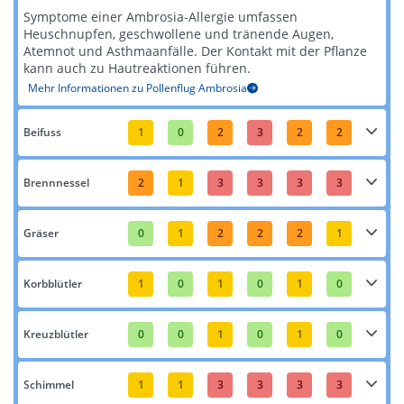
Symptome einer Ambrosia-Allergie umfassen
Heuschnupfen, geschwollene und tränende Augen,
Atemnot und Asthmaanfälle. Der Kontakt mit der Pflanze
kann auch zu Hautreaktionen führen​​.
Mehr Informationen zu Pollenflug Ambrosia
Beifuss
1
0
2
3
2
2
Brennnessel
2
1
3
3
3
3
Gräser
0
1
2
2
2
1
Korbblütler
1
0
1
0
1
0
Kreuzblütler
0
0
1
0
1
0
Schimmel
1
1
3
3
3
3