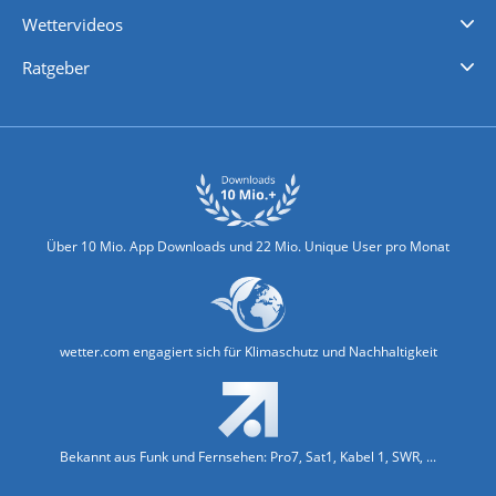
iPhone Wetter
iPad Wetter
Android Wetter
Wettervideos
Nachrichten
Deutschlandwetter
Schweizwetter
Österreichwetter
Regionalwetter
Wetter in Europa
Wetter Weltweit
Wetterlexikon
Promi-News
Ratgeber
Biowetter
Glätteindex
Reiseziel Finder
Erkältungswetter
Klima & Umwelt
Über 10 Mio. App Downloads und 22 Mio. Unique User pro Monat
wetter.com engagiert sich für Klimaschutz und Nachhaltigkeit
Bekannt aus Funk und Fernsehen: Pro7, Sat1, Kabel 1, SWR, ...