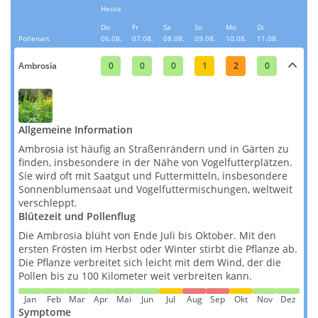
Heute
Do
Fr
Sa
So
Mo
Di
Pollenart
06.08.
07.08.
08.08.
09.08.
10.08.
11.08.
Ambrosia
0
0
0
1
2
0
Allgemeine Information
Ambrosia ist häufig an Straßenrändern und in Gärten zu
finden, insbesondere in der Nähe von Vogelfutterplätzen.
Sie wird oft mit Saatgut und Futtermitteln, insbesondere
Sonnenblumensaat und Vogelfuttermischungen, weltweit
verschleppt​​​​.
Blütezeit und Pollenflug
Die Ambrosia blüht von Ende Juli bis Oktober. Mit den
ersten Frösten im Herbst oder Winter stirbt die Pflanze ab.
Die Pflanze verbreitet sich leicht mit dem Wind, der die
Pollen bis zu 100 Kilometer weit verbreiten kann​​.
Jan
Feb
Mar
Apr
Mai
Jun
Jul
Aug
Sep
Okt
Nov
Dez
Symptome