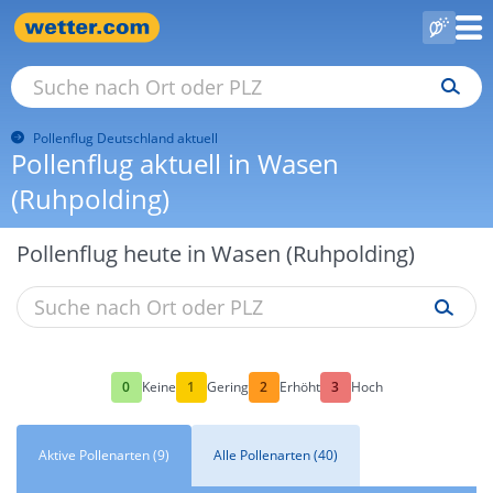
Pollenflug Deutschland aktuell
Pollenflug aktuell in Wasen
(Ruhpolding)
Pollenflug heute in Wasen (Ruhpolding)
0
1
2
3
Keine
Gering
Erhöht
Hoch
Aktive Pollenarten (9)
Alle Pollenarten (40)