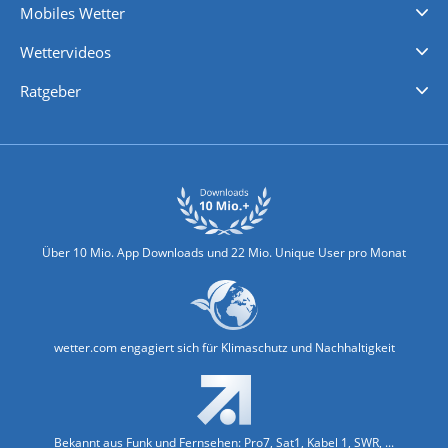
Mobiles Wetter
iPhone Wetter
iPad Wetter
Android Wetter
Wettervideos
Nachrichten
Deutschlandwetter
Schweizwetter
Österreichwetter
Regionalwetter
Wetter in Europa
Wetter Weltweit
Wetterlexikon
Promi-News
Ratgeber
Biowetter
Glätteindex
Reiseziel Finder
Erkältungswetter
Klima & Umwelt
Über 10 Mio. App Downloads und 22 Mio. Unique User pro Monat
wetter.com engagiert sich für Klimaschutz und Nachhaltigkeit
Bekannt aus Funk und Fernsehen: Pro7, Sat1, Kabel 1, SWR, ...