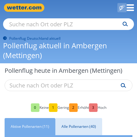
Pollenflug Deutschland aktuell
Pollenflug aktuell in Ambergen
(Mettingen)
Pollenflug heute in Ambergen (Mettingen)
0
1
2
3
Keine
Gering
Erhöht
Hoch
Aktive Pollenarten (11)
Alle Pollenarten (40)