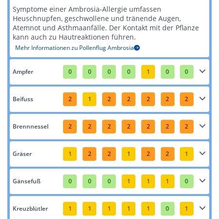
Symptome einer Ambrosia-Allergie umfassen
Heuschnupfen, geschwollene und tränende Augen,
Atemnot und Asthmaanfälle. Der Kontakt mit der Pflanze
kann auch zu Hautreaktionen führen​​.
Mehr Informationen zu Pollenflug Ambrosia
Ampfer
0
0
0
0
1
0
0
Beifuss
2
1
2
2
2
2
2
Brennnessel
2
2
2
2
2
2
2
Gräser
1
2
2
1
2
2
1
Gänsefuß
0
0
0
1
1
1
0
Kreuzblütler
1
1
1
1
1
0
1