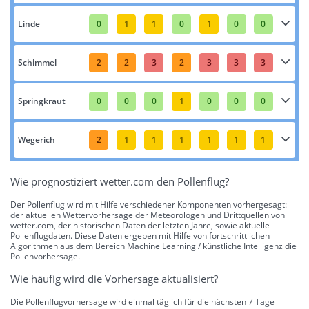
Linde
0
1
1
0
1
0
0
Schimmel
2
2
3
2
3
3
3
Springkraut
0
0
0
1
0
0
0
Wegerich
2
1
1
1
1
1
1
Wie prognostiziert wetter.com den Pollenflug?
Der Pollenflug wird mit Hilfe verschiedener Komponenten vorhergesagt:
der aktuellen Wettervorhersage der Meteorologen und Drittquellen von
wetter.com, der historischen Daten der letzten Jahre, sowie aktuelle
Pollenflugdaten. Diese Daten ergeben mit Hilfe von fortschrittlichen
Algorithmen aus dem Bereich Machine Learning / künstliche Intelligenz die
Pollenvorhersage.
Wie häufig wird die Vorhersage aktualisiert?
Die Pollenflugvorhersage wird einmal täglich für die nächsten 7 Tage