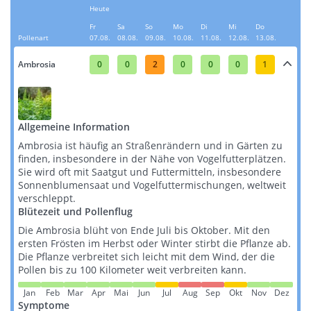
Heute
Fr
Sa
So
Mo
Di
Mi
Do
Pollenart
07.08.
08.08.
09.08.
10.08.
11.08.
12.08.
13.08.
Ambrosia
0
0
2
0
0
0
1
Allgemeine Information
Ambrosia ist häufig an Straßenrändern und in Gärten zu
finden, insbesondere in der Nähe von Vogelfutterplätzen.
Sie wird oft mit Saatgut und Futtermitteln, insbesondere
Sonnenblumensaat und Vogelfuttermischungen, weltweit
verschleppt​​​​.
Blütezeit und Pollenflug
Die Ambrosia blüht von Ende Juli bis Oktober. Mit den
ersten Frösten im Herbst oder Winter stirbt die Pflanze ab.
Die Pflanze verbreitet sich leicht mit dem Wind, der die
Pollen bis zu 100 Kilometer weit verbreiten kann​​.
Jan
Feb
Mar
Apr
Mai
Jun
Jul
Aug
Sep
Okt
Nov
Dez
Symptome