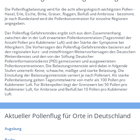
Die Pollenflugbelastung wird für die acht allergologisch wichtigsten Pollen -
Hasel, Erle, Esche, Birke, Gräser, Roggen, Beifuß und Ambrosia - bestimmt.
Je nach Bundesland wird die Pollenkonzentration für einzelne Regionen
angegeben.
Der Pollenflug-Gefahrenindex ergibt sich aus dem Zusammenhang
zwischen der in der Luft erwarteten Pollenkonzentration (Tagesmittel der
Anzahl Pollen pro Kubikmeter Luft) und der Stärke der Symptome bei
Allergikern. Die Vorhersagen des Pollenflug-Gefahrenindex basieren auf
den regionalen kurz- und mittelfristigen Wettervorhersagen des Deutschen
Wetterdienstes und den von der Stiftung Deutscher
Polleninformationsdienst (PID) gemessenen und ausgewerteten
Pollenkonzentrationen. Die Belastungsintensität wird dabei in folgende
Stufen unterteilt: Keine, schwache, mäßige und starke Belastung. Die
Einstufung der Belastungsintensität variiert je nach Pollenart. Als starke
Pollenbelastung gelten Tagesmittelwerte von mehr als 100 Pollen pro
Kubikmeter Luft. Für Birkenpollen liegt der Grenzwert bei 50 Pollen pro
Kubikmeter Luft, für Ambrosia und Beifuß bei 10 Pollen pro Kubikmeter
Luft.
Aktueller Pollenflug für Orte in Deutschland
Augsburg
Berlin