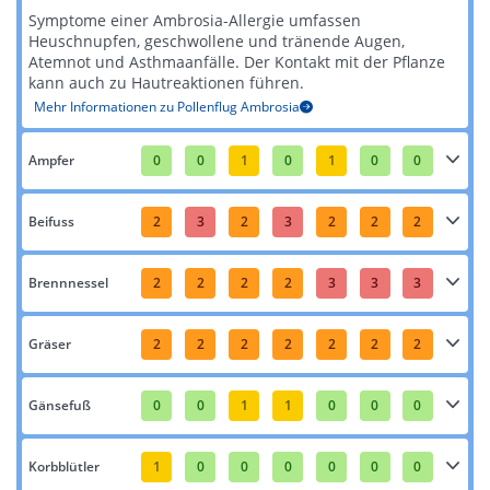
Symptome einer Ambrosia-Allergie umfassen
Heuschnupfen, geschwollene und tränende Augen,
Atemnot und Asthmaanfälle. Der Kontakt mit der Pflanze
kann auch zu Hautreaktionen führen​​.
Mehr Informationen zu Pollenflug Ambrosia
Ampfer
0
0
1
0
1
0
0
Beifuss
2
3
2
3
2
2
2
Brennnessel
2
2
2
2
3
3
3
Gräser
2
2
2
2
2
2
2
Gänsefuß
0
0
1
1
0
0
0
Korbblütler
1
0
0
0
0
0
0