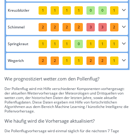
Kreuzblütler
1
1
1
1
0
0
1
Schimmel
2
2
2
2
3
3
2
Springkraut
1
1
1
0
1
1
1
Wegerich
2
2
1
1
2
2
1
Wie prognostiziert wetter.com den Pollenflug?
Der Pollenflug wird mit Hilfe verschiedener Komponenten vorhergesagt:
der aktuellen Wettervorhersage der Meteorologen und Drittquellen von
wetter.com, der historischen Daten der letzten Jahre, sowie aktuelle
Pollenflugdaten. Diese Daten ergeben mit Hilfe von fortschrittlichen
Algorithmen aus dem Bereich Machine Learning / künstliche Intelligenz die
Pollenvorhersage.
Wie häufig wird die Vorhersage aktualisiert?
Die Pollenflugvorhersage wird einmal täglich für die nächsten 7 Tage