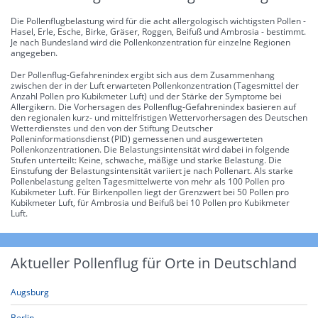
Die Pollenflugbelastung wird für die acht allergologisch wichtigsten Pollen -
Hasel, Erle, Esche, Birke, Gräser, Roggen, Beifuß und Ambrosia - bestimmt.
Je nach Bundesland wird die Pollenkonzentration für einzelne Regionen
angegeben.
Der Pollenflug-Gefahrenindex ergibt sich aus dem Zusammenhang
zwischen der in der Luft erwarteten Pollenkonzentration (Tagesmittel der
Anzahl Pollen pro Kubikmeter Luft) und der Stärke der Symptome bei
Allergikern. Die Vorhersagen des Pollenflug-Gefahrenindex basieren auf
den regionalen kurz- und mittelfristigen Wettervorhersagen des Deutschen
Wetterdienstes und den von der Stiftung Deutscher
Polleninformationsdienst (PID) gemessenen und ausgewerteten
Pollenkonzentrationen. Die Belastungsintensität wird dabei in folgende
Stufen unterteilt: Keine, schwache, mäßige und starke Belastung. Die
Einstufung der Belastungsintensität variiert je nach Pollenart. Als starke
Pollenbelastung gelten Tagesmittelwerte von mehr als 100 Pollen pro
Kubikmeter Luft. Für Birkenpollen liegt der Grenzwert bei 50 Pollen pro
Kubikmeter Luft, für Ambrosia und Beifuß bei 10 Pollen pro Kubikmeter
Luft.
Aktueller Pollenflug für Orte in Deutschland
Augsburg
Berlin