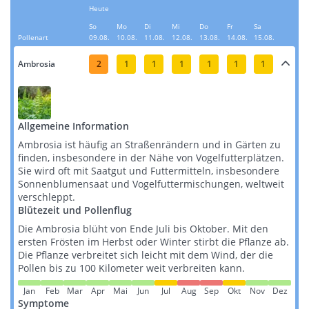
Heute
So
Mo
Di
Mi
Do
Fr
Sa
Pollenart
09.08.
10.08.
11.08.
12.08.
13.08.
14.08.
15.08.
Ambrosia
2
1
1
1
1
1
1
Allgemeine Information
Ambrosia ist häufig an Straßenrändern und in Gärten zu
finden, insbesondere in der Nähe von Vogelfutterplätzen.
Sie wird oft mit Saatgut und Futtermitteln, insbesondere
Sonnenblumensaat und Vogelfuttermischungen, weltweit
verschleppt​​​​.
Blütezeit und Pollenflug
Die Ambrosia blüht von Ende Juli bis Oktober. Mit den
ersten Frösten im Herbst oder Winter stirbt die Pflanze ab.
Die Pflanze verbreitet sich leicht mit dem Wind, der die
Pollen bis zu 100 Kilometer weit verbreiten kann​​.
Jan
Feb
Mar
Apr
Mai
Jun
Jul
Aug
Sep
Okt
Nov
Dez
Symptome