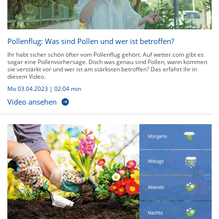
Pollenflug: Was sind Pollen und wer ist betroffen?
Ihr habt sicher schön öfter vom Pollenflug gehört. Auf wetter.com gibt es
sogar eine Pollenvorhersage. Doch was genau sind Pollen, wann kommen
sie verstärkt vor und wer ist am stärksten betroffen? Das erfahrt ihr in
diesem Video.
Mo 03.04.2023
|
02:04 min
Video ansehen