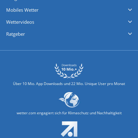
Regenradar
Windgeschwindigkeiten
Temperatur
Sonnenschein
Wassertemperatur
Mobiles Wetter
iPhone Wetter
iPad Wetter
Android Wetter
Wettervideos
Nachrichten
Deutschlandwetter
Schweizwetter
Österreichwetter
Regionalwetter
Wetter in Europa
Wetter Weltweit
Wetterlexikon
Promi-News
Ratgeber
Biowetter
Glätteindex
Reiseziel Finder
Erkältungswetter
Klima & Umwelt
Über 10 Mio. App Downloads und 22 Mio. Unique User pro Monat
wetter.com engagiert sich für Klimaschutz und Nachhaltigkeit