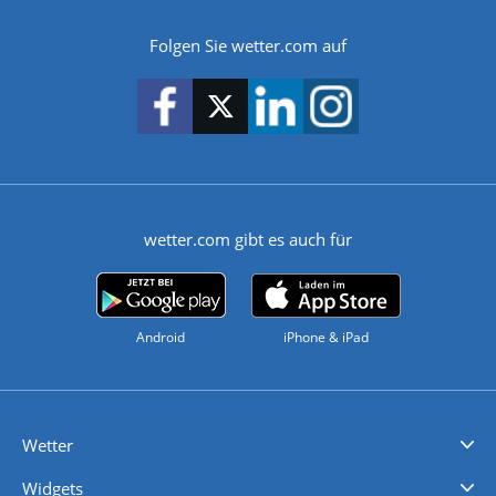
Folgen Sie wetter.com auf
wetter.com gibt es auch für
Android
iPhone & iPad
Wetter
Videovorhersagen
Kolumnen
Unwetterwarnungen
wetter.com Deutschland
wetter.com Schweiz
wetter.com Österreich
Werben
Homepage Widget
Wetter API
Wetter- und Geodaten - meteonomiqs.com
tiempo.es
meteos24.fr
ilmeteo24.it
pogoda24.pl
weather24.co.uk
Widgets