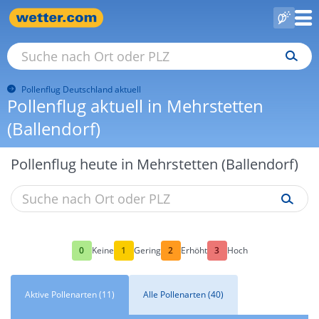
Pollenflug Deutschland aktuell
Pollenflug aktuell in Mehrstetten
(Ballendorf)
Pollenflug heute in Mehrstetten (Ballendorf)
0
1
2
3
Keine
Gering
Erhöht
Hoch
Aktive Pollenarten (11)
Alle Pollenarten (40)