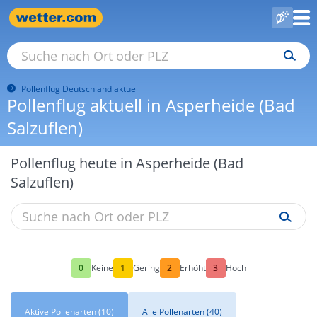
Pollenflug Deutschland aktuell
Pollenflug aktuell in Asperheide (Bad
Salzuflen)
Pollenflug heute in Asperheide (Bad
Salzuflen)
0
1
2
3
Keine
Gering
Erhöht
Hoch
Aktive Pollenarten (10)
Alle Pollenarten (40)