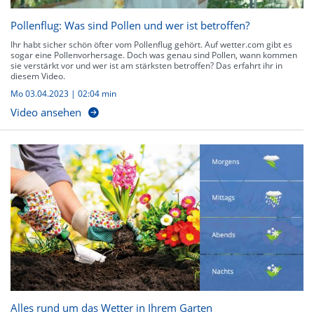
Pollenflug: Was sind Pollen und wer ist betroffen?
Ihr habt sicher schön öfter vom Pollenflug gehört. Auf wetter.com gibt es
sogar eine Pollenvorhersage. Doch was genau sind Pollen, wann kommen
sie verstärkt vor und wer ist am stärksten betroffen? Das erfahrt ihr in
diesem Video.
Mo 03.04.2023
|
02:04 min
Video ansehen
Alles rund um das Wetter in Ihrem Garten