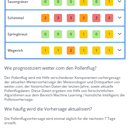
Sauergräser
0
0
0
1
0
1
Schimmel
2
3
3
2
3
3
Springkraut
0
0
0
1
0
1
Wegerich
1
1
2
1
1
1
Wie prognostiziert wetter.com den Pollenflug?
Der Pollenflug wird mit Hilfe verschiedener Komponenten vorhergesagt:
der aktuellen Wettervorhersage der Meteorologen und Drittquellen von
wetter.com, der historischen Daten der letzten Jahre, sowie aktuelle
Pollenflugdaten. Diese Daten ergeben mit Hilfe von fortschrittlichen
Algorithmen aus dem Bereich Machine Learning / künstliche Intelligenz die
Pollenvorhersage.
Wie häufig wird die Vorhersage aktualisiert?
Die Pollenflugvorhersage wird einmal täglich für die nächsten 7 Tage
erstellt.