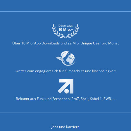
Biowetter
Glätteindex
Reiseziel Finder
Erkältungswetter
Klima & Umwelt
Über 10 Mio. App Downloads und 22 Mio. Unique User pro Monat
wetter.com engagiert sich für Klimaschutz und Nachhaltigkeit
Bekannt aus Funk und Fernsehen: Pro7, Sat1, Kabel 1, SWR, ...
Jobs und Karriere