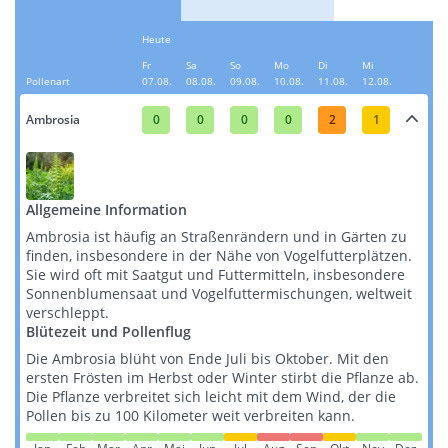
Heute
Fr
Sa
So
Mo
Di
Mi
Pollenart
07.08.
08.08.
09.08.
10.08.
11.08.
12.08.
Ambrosia
0
0
0
0
2
1
Allgemeine Information
Ambrosia ist häufig an Straßenrändern und in Gärten zu
finden, insbesondere in der Nähe von Vogelfutterplätzen.
Sie wird oft mit Saatgut und Futtermitteln, insbesondere
Sonnenblumensaat und Vogelfuttermischungen, weltweit
verschleppt​​​​.
Blütezeit und Pollenflug
Die Ambrosia blüht von Ende Juli bis Oktober. Mit den
ersten Frösten im Herbst oder Winter stirbt die Pflanze ab.
Die Pflanze verbreitet sich leicht mit dem Wind, der die
Pollen bis zu 100 Kilometer weit verbreiten kann​​.