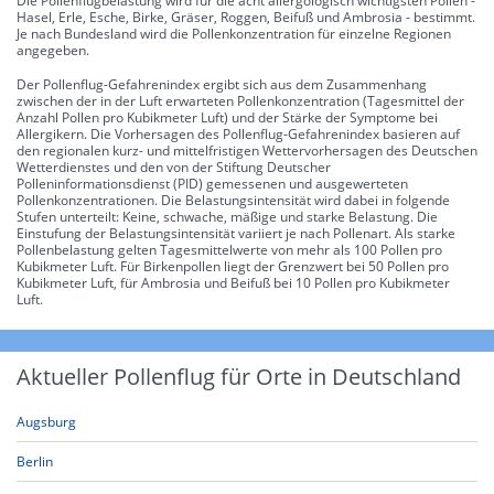
Die Pollenflugbelastung wird für die acht allergologisch wichtigsten Pollen -
Hasel, Erle, Esche, Birke, Gräser, Roggen, Beifuß und Ambrosia - bestimmt.
Je nach Bundesland wird die Pollenkonzentration für einzelne Regionen
angegeben.
Der Pollenflug-Gefahrenindex ergibt sich aus dem Zusammenhang
zwischen der in der Luft erwarteten Pollenkonzentration (Tagesmittel der
Anzahl Pollen pro Kubikmeter Luft) und der Stärke der Symptome bei
Allergikern. Die Vorhersagen des Pollenflug-Gefahrenindex basieren auf
den regionalen kurz- und mittelfristigen Wettervorhersagen des Deutschen
Wetterdienstes und den von der Stiftung Deutscher
Polleninformationsdienst (PID) gemessenen und ausgewerteten
Pollenkonzentrationen. Die Belastungsintensität wird dabei in folgende
Stufen unterteilt: Keine, schwache, mäßige und starke Belastung. Die
Einstufung der Belastungsintensität variiert je nach Pollenart. Als starke
Pollenbelastung gelten Tagesmittelwerte von mehr als 100 Pollen pro
Kubikmeter Luft. Für Birkenpollen liegt der Grenzwert bei 50 Pollen pro
Kubikmeter Luft, für Ambrosia und Beifuß bei 10 Pollen pro Kubikmeter
Luft.
Aktueller Pollenflug für Orte in Deutschland
Augsburg
Berlin