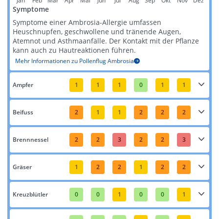
Jan
Feb
Mar
Apr
Mai
Jun
Jul
Aug
Sep
Okt
Nov
Dez
Symptome
Symptome einer Ambrosia-Allergie umfassen
Heuschnupfen, geschwollene und tränende Augen,
Atemnot und Asthmaanfälle. Der Kontakt mit der Pflanze
kann auch zu Hautreaktionen führen​​.
Mehr Informationen zu Pollenflug Ambrosia
Ampfer
1
1
1
0
1
1
Beifuss
2
1
1
2
2
2
Brennnessel
2
2
3
2
2
3
Gräser
1
2
2
1
2
2
Kreuzblütler
0
0
1
0
0
1