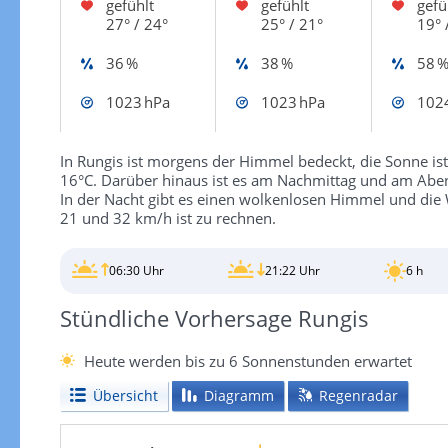
gefühlt
gefühlt
gefü
27° / 24°
25° / 21°
19° 
36 %
38 %
58 
1023 hPa
1023 hPa
102
In Rungis ist morgens der Himmel bedeckt, die Sonne ist
16°C. Darüber hinaus ist es am Nachmittag und am Aben
In der Nacht gibt es einen wolkenlosen Himmel und die
21 und 32 km/h ist zu rechnen.
06:30 Uhr
21:22 Uhr
6 h
Stündliche Vorhersage Rungis
Heute werden bis zu 6 Sonnenstunden erwartet
Übersicht
Diagramm
Regenradar