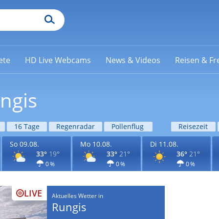
ete
HD Live Webcams
News & Videos
Reisen & Fre
ngis
16 Tage
Regenradar
Pollenflug
Reisezeit
So 09.08.
Mo 10.08.
Di 11.08.
33°
19°
33°
21°
36°
21°
0 %
0 %
0 %
LIVE
Aktuelles Wetter in
Rungis