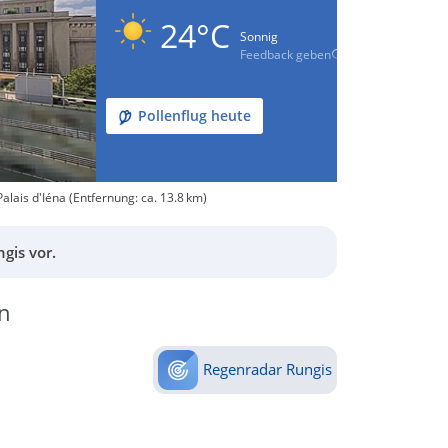
24°C
Sonnig
Feedback geben
Pollenflug heute
alais d'Iéna (Entfernung: ca. 13.8 km)
gis vor.
n
Regenradar Rungis