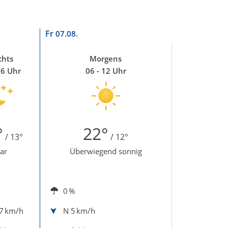
Fr
07.08.
chts
Morgens
06 Uhr
06 - 12 Uhr
°
22°
/ 13°
/ 12°
lar
Überwiegend sonnig
0 %
7 km/h
N
5 km/h