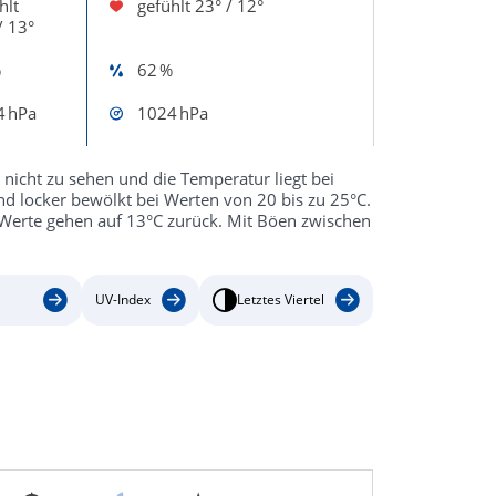
hlt
gefühlt
23° / 12°
/ 13°
%
62 %
4 hPa
1024 hPa
 nicht zu sehen und die Temperatur liegt bei
d locker bewölkt bei Werten von 20 bis zu 25°C.
 Werte gehen auf 13°C zurück. Mit Böen zwischen
UV-Index
Letztes Viertel