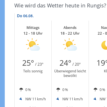
Wie wird das Wetter heute in Rungis?
Do
06.08.
Mittags
Abends
Na
12 - 18 Uhr
18 - 22 Uhr
22 - 
25°
24°
19
/ 23°
/ 20°
Teils sonnig
Überwiegend leicht
K
bewölkt
0 %
0 %
0 %
NW
11 km/h
NW
11 km/h
NW