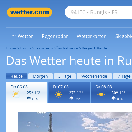
Ihr Wetter
Regenradar
Wetterkarten
Skigebi
Home
Europa
Frankreich
Île-de-France
Rungis
Heute
Das Wetter heute in Ru
Heute
Morgen
3 Tage
Wochenende
7 Tage
Do 06.08.
Fr 07.08.
Sa 08.08.
25°
16°
27°
12°
30°
15°
0 %
0 %
0 %