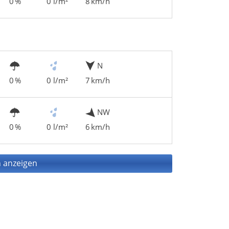
0 %
0 l/m²
8 km/h
N
0 %
0 l/m²
7 km/h
NW
0 %
0 l/m²
6 km/h
 anzeigen