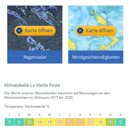
Karte öffnen
Karte öffnen
Regenradar
Windgeschwindigkeiten
Klimatabelle La Vieille Poste
Die Werte unserer Klimatabellen basieren auf Messungen an den
Klimastationen im Zeitraum 2015 bis 2020.
Temperatur Höchstwerte °C
J
F
M
A
M
J
J
A
S
O
N
D
7
9
12
16
19
23
25
26
21
16
11
9