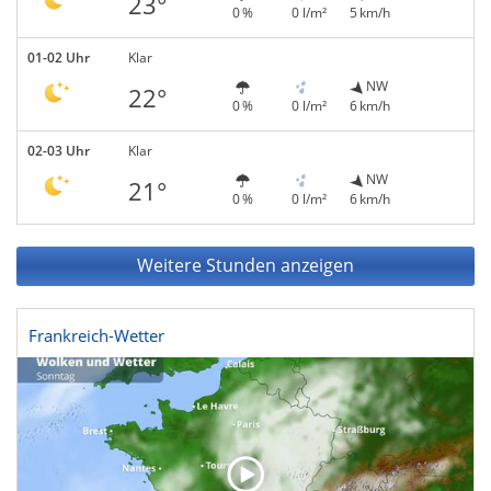
23°
0 %
0 l/m²
5 km/h
01-02 Uhr
Klar
NW
22°
0 %
0 l/m²
6 km/h
02-03 Uhr
Klar
NW
21°
0 %
0 l/m²
6 km/h
Weitere Stunden anzeigen
Frankreich-Wetter