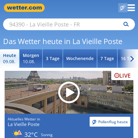
Das Wetter heute in La Vieille Poste
Heute
Morgen
3 Tage
Wochenende
7 Tage
16 Tage
09.08.
10.08.
LIVE
Aktuelles Wetter in
Pollenflug heute
La Vieille Poste
32°C
Sonnig