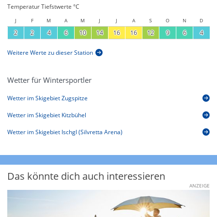
Temperatur Tiefstwerte °C
J
F
M
A
M
J
J
A
S
O
N
D
2
2
4
6
10
14
16
16
12
9
6
4
Weitere Werte zu dieser Station
Wetter für Wintersportler
Wetter im Skigebiet Zugspitze
Wetter im Skigebiet Kitzbühel
Wetter im Skigebiet Ischgl (Silvretta Arena)
Das könnte dich auch interessieren
ANZEIGE