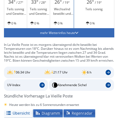
34°
33°
26°
26°
/ 27°
/ 28°
/ 19°
/ 19°
Teils sonnig
Teils sonnig
Wechselnd
Teils sonnig
und Gewitter
und Gewitter
bewölkt und
möglich
möglich
Gewitter
möglich
0 %
0 %
0 %
0 %
mehr Wetterinfos heute
In La Vieille Poste ist es morgens überwiegend dicht bewölkt bei
Temperaturen von 18°C. Darüber hinaus ist es vom Nachmittag bis abends
leicht bewölkt und die Temperaturen liegen zwischen 27 und 34 Grad.
Nachts ist es überwiegend klar mit vereinzelten Wolken bei Werten von
19°C. Böen können Geschwindigkeiten zwischen 15 und 39 km/h erreichen.
06:34 Uhr
21:17 Uhr
6 h
UV-Index
Abnehmende Sichel
Stündliche Vorhersage La Vieille Poste
Heute werden bis zu 6 Sonnenstunden erwartet
Übersicht
Diagramm
Regenradar