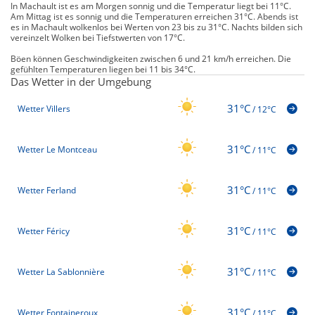
In Machault ist es am Morgen sonnig und die Temperatur liegt bei 11°C.
Am Mittag ist es sonnig und die Temperaturen erreichen 31°C. Abends ist
es in Machault wolkenlos bei Werten von 23 bis zu 31°C. Nachts bilden sich
vereinzelt Wolken bei Tiefstwerten von 17°C.
Böen können Geschwindigkeiten zwischen 6 und 21 km/h erreichen. Die
gefühlten Temperaturen liegen bei 11 bis 34°C.
Das Wetter in der Umgebung
31°C
Wetter Villers
/
12°C
31°C
Wetter Le Montceau
/
11°C
31°C
Wetter Ferland
/
11°C
31°C
Wetter Féricy
/
11°C
31°C
Wetter La Sablonnière
/
11°C
31°C
Wetter Fontaineroux
/
11°C