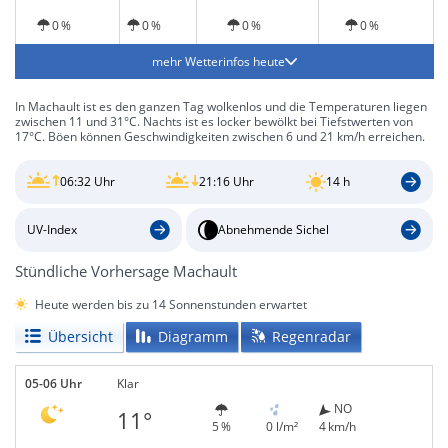
0 %
0 %
0 %
0 %
mehr Wetterinfos heute
In Machault ist es den ganzen Tag wolkenlos und die Temperaturen liegen
zwischen 11 und 31°C. Nachts ist es locker bewölkt bei Tiefstwerten von
17°C. Böen können Geschwindigkeiten zwischen 6 und 21 km/h erreichen.
06:32 Uhr
21:16 Uhr
14 h
UV-Index
Abnehmende Sichel
Stündliche Vorhersage Machault
Heute werden bis zu 14 Sonnenstunden erwartet
Übersicht
Diagramm
Regenradar
05-06 Uhr
Klar
NO
11°
5 %
0 l/m²
4 km/h