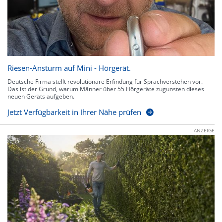
Riesen-Ansturm auf Mini - Hörgerät.
Deutsche Firma stellt revolutionäre Erfindung für Sprachverstehen vor.
Das ist der Grund, warum Männer über 55 Hörgeräte zugunsten dieses
neuen Geräts aufgeben.
Jetzt Verfügbarkeit in Ihrer Nähe prüfen
ANZEIGE