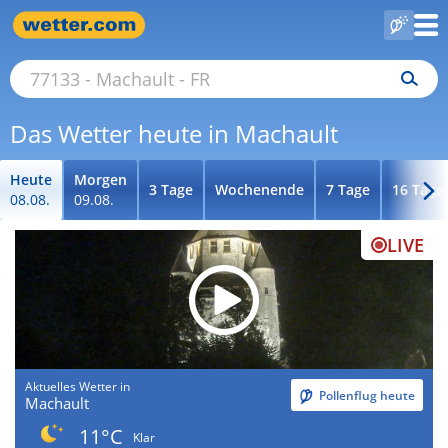
Das Wetter heute in Machault
Heute
Morgen
3 Tage
Wochenende
7 Tage
16 Tage
08.08.
09.08.
LIVE
Aktuelles Wetter in
Pollenflug heute
Machault
11°C
Klar