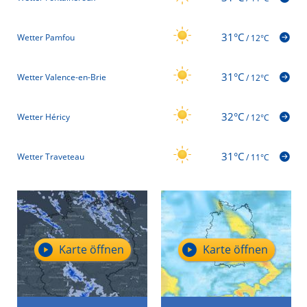
31°C
Wetter Pamfou
/
12°C
31°C
Wetter Valence-en-Brie
/
12°C
32°C
Wetter Héricy
/
12°C
31°C
Wetter Traveteau
/
11°C
Karte öffnen
Karte öffnen