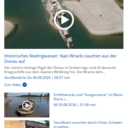
Historisches Niedrigwasser: Nazi-Wracks tauchen aus der
Donau auf
Der extrem niedrige Pegel der Donau in Serbien legt rund 20 deutsche
Kriegsschiffe aus dem Zweiten Weltkrieg frei. Die Wracks behi...
Veröffentlicht: Do 06.08.2026 | 00:57 min
Zum Video
Schiffswracks und "Hungersteine" im Rhein:
Dürre i...
Mi 05.08.2026
|
01:38 min
Sturzfluten rauschen durch China: Schäden
in mehre...