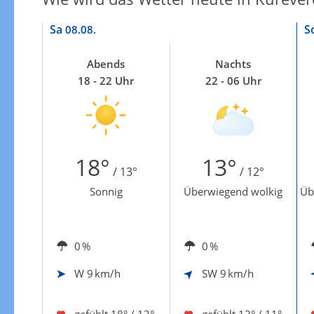
Zur Gewitterrisikokarte
Sa
S
08.08.
Abends
Nachts
18 - 22 Uhr
22 - 06 Uhr
18°
13°
/ 13°
/ 12°
Sonnig
Überwiegend wolkig
Üb
0 %
0 %
W
9 km/h
SW
9 km/h
gefühlt
18° / 13°
gefühlt
12° / 11°