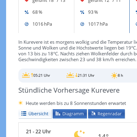
68 %
93 %
1016 hPa
1017 hPa
In Kurevere ist es morgens wolkig und die Temperatur li
Sonne und Wolken und die Höchstwerte liegen bei 19°C. 
von 13 bis zu 18°C. Nachts ziehen Wolkenfelder durch 
Geschwindigkeiten zwischen 23 und 38 km/h erreichen.
05:21 Uhr
21:31 Uhr
8 h
Stündliche Vorhersage Kurevere
Heute werden bis zu 8 Sonnenstunden erwartet
Übersicht
Diagramm
Regenradar
21 - 22 Uhr
14°