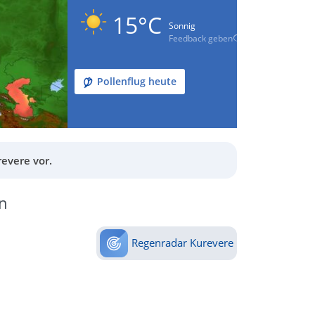
15°C
Sonnig
Feedback geben
Pollenflug heute
evere vor.
n
Regenradar Kurevere