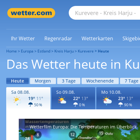
Ihr Wetter
Regenradar
Wetterkarten
Skigebi
Home
Europa
Estland
Kreis Harju
Kurevere
Heute
Das Wetter heute in K
Heute
Morgen
3 Tage
Wochenende
7 Tage
Sa 08.08.
So 09.08.
Mo 10.08.
19°
11°
22°
13°
23°
13°
50 %
0 %
90 %
Wetterfilm Europa: Die Temperaturen im Überblick