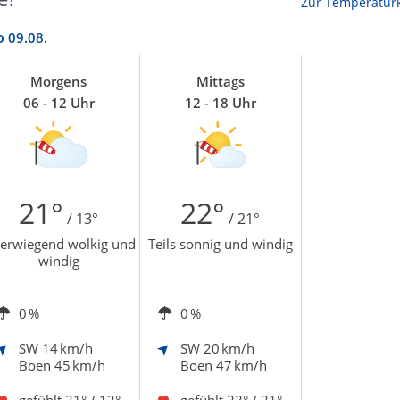
Zur Temperaturk
o
09.08.
Morgens
Mittags
06 - 12 Uhr
12 - 18 Uhr
21°
22°
/ 13°
/ 21°
erwiegend wolkig und
Teils sonnig und windig
windig
0 %
0 %
SW
14 km/h
SW
20 km/h
Böen 45 km/h
Böen 47 km/h
gefühlt
21° / 12°
gefühlt
23° / 21°