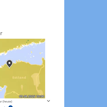
r
Windgeschwindigkeite
r (heute)
Windgeschwindigkeiten in 3h