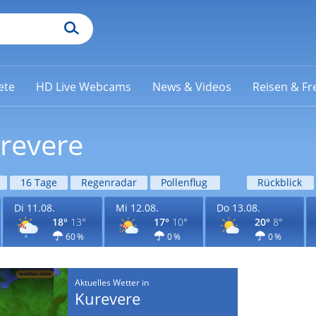
ete
HD Live Webcams
News & Videos
Reisen & Fre
urevere
16 Tage
Regenradar
Pollenflug
Rückblick
Di 11.08.
Mi 12.08.
Do 13.08.
18°
13°
17°
10°
20°
8°
60 %
0 %
0 %
Aktuelles Wetter in
Kurevere