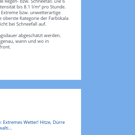
de Regen- bzw. Schneefall. Die 6
tensität bis 8.1 l/m² pro Stunde.
. Extreme bzw. unwetterartige
e oberste Kategorie der Farbskala
icht bei Schneefall auf.
agsdauer abgeschätzt werden.
e genau, wann und wo in
front.
: Extremes Wetter! Hitze, Dürre
alti...