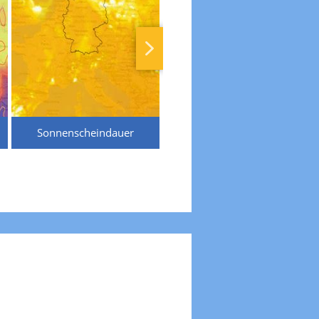
Sonnenscheindauer
Temperaturen