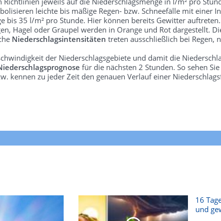
len Richtlinien jeweils auf die Niederschlagsmenge in l/m² pro Stun
bolisieren leichte bis mäßige Regen- bzw. Schneefälle mit einer In
e bis 35 l/m² pro Stunde. Hier können bereits Gewitter auftreten
gen, Hagel oder Graupel werden in Orange und Rot dargestellt. Di
lche
Niederschlagsintensitäten
treten ausschließlich bei Regen, n
schwindigkeit der Niederschlagsgebiete und damit die Niederschl
Niederschlagsprognose
für die nächsten 2 Stunden. So sehen Si
w. kennen zu jeder Zeit den genauen Verlauf einer Niederschlags
16 Tage
und gew