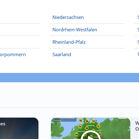
Niedersachsen
Nordrhein-Westfalen
Rheinland-Pfalz
Vorpommern
Saarland
W
ßes
O