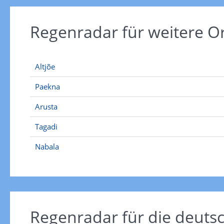
Regenradar für weitere 
Altjõe
Paekna
Arusta
Tagadi
Nabala
Regenradar für die deut