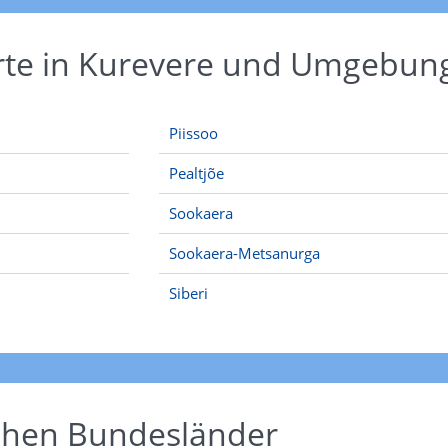
Orte in Kurevere und Umgebun
Piissoo
Pealtjõe
Sookaera
Sookaera-Metsanurga
Siberi
schen Bundesländer