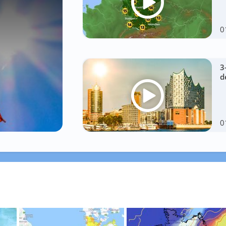
0
3
d
0