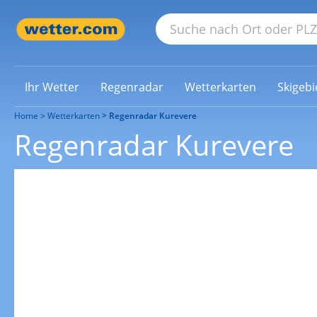
Ihr Wetter
Regenradar
Wetterkarten
Skigebi
Home
Wetterkarten
Regenradar Kurevere
Regenradar Kurevere