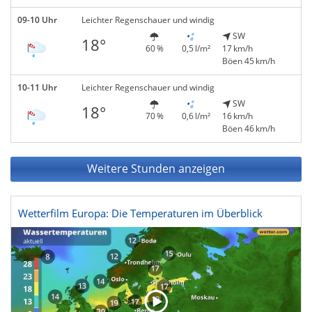
09-10 Uhr
Leichter Regenschauer und windig
SW
18°
60 %
0,5 l/m²
17 km/h
Böen 45 km/h
10-11 Uhr
Leichter Regenschauer und windig
SW
18°
70 %
0,6 l/m²
16 km/h
Böen 46 km/h
Weitere Stunden anzeigen
Wetterfilm Europa: Die Temperaturen im Überblick