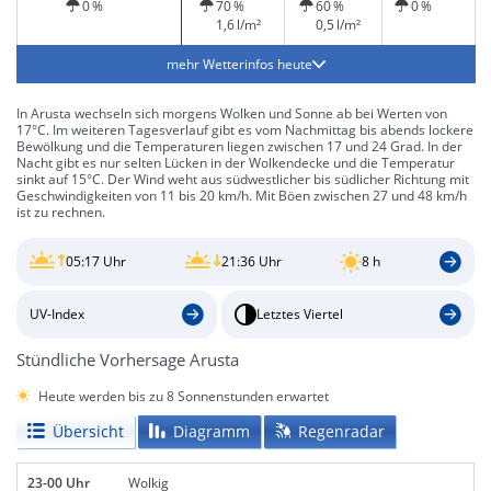
windig
0 %
70 %
60 %
0 %
1,6 l/m²
0,5 l/m²
mehr Wetterinfos heute
In Arusta wechseln sich morgens Wolken und Sonne ab bei Werten von
17°C. Im weiteren Tagesverlauf gibt es vom Nachmittag bis abends lockere
Bewölkung und die Temperaturen liegen zwischen 17 und 24 Grad. In der
Nacht gibt es nur selten Lücken in der Wolkendecke und die Temperatur
sinkt auf 15°C. Der Wind weht aus südwestlicher bis südlicher Richtung mit
Geschwindigkeiten von 11 bis 20 km/h. Mit Böen zwischen 27 und 48 km/h
ist zu rechnen.
05:17 Uhr
21:36 Uhr
8 h
UV-Index
Letztes Viertel
Stündliche Vorhersage Arusta
Heute werden bis zu 8 Sonnenstunden erwartet
Übersicht
Diagramm
Regenradar
23-00 Uhr
Wolkig