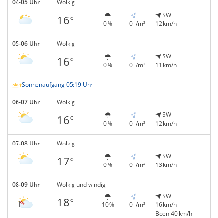
04-05 Uhr
Wolkig
SW
16°
0 %
0 l/m²
12 km/h
05-06 Uhr
Wolkig
SW
16°
0 %
0 l/m²
11 km/h
Sonnenaufgang 05:19 Uhr
06-07 Uhr
Wolkig
SW
16°
0 %
0 l/m²
12 km/h
07-08 Uhr
Wolkig
SW
17°
0 %
0 l/m²
13 km/h
08-09 Uhr
Wolkig und windig
SW
18°
10 %
0 l/m²
16 km/h
Böen 40 km/h