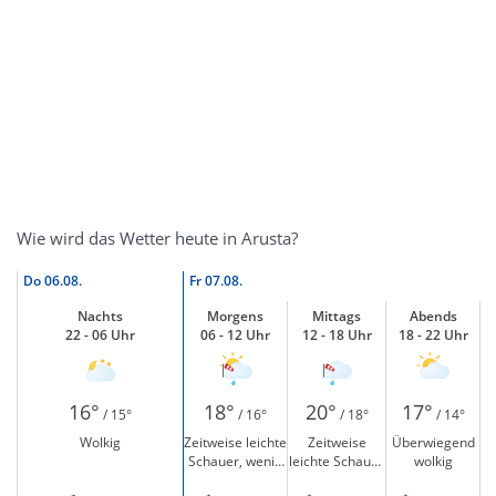
Wie wird das Wetter heute in Arusta?
Do
06.08.
Fr
07.08.
Nachts
Morgens
Mittags
Abends
22 - 06 Uhr
06 - 12 Uhr
12 - 18 Uhr
18 - 22 Uhr
16°
18°
20°
17°
/ 15°
/ 16°
/ 18°
/ 14°
Wolkig
Zeitweise leichte
Zeitweise
Überwiegend
Schauer, wenig
leichte Schauer
wolkig
Sonne und
und windig