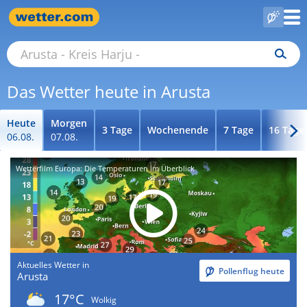
Das Wetter heute in Arusta
Heute
Morgen
3 Tage
Wochenende
7 Tage
16 Tage
06.08.
07.08.
Wetterfilm Europa: Die Temperaturen im Überblick
Aktuelles Wetter in
Pollenflug heute
Arusta
17°C
Wolkig