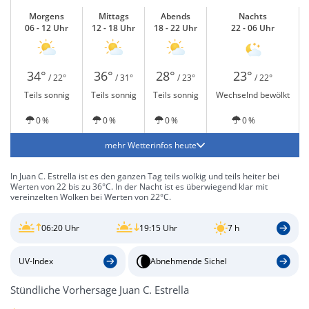
Morgens
Mittags
Abends
Nachts
06 - 12 Uhr
12 - 18 Uhr
18 - 22 Uhr
22 - 06 Uhr
34°
36°
28°
23°
/ 22°
/ 31°
/ 23°
/ 22°
Teils sonnig
Teils sonnig
Teils sonnig
Wechselnd bewölkt
0 %
0 %
0 %
0 %
mehr Wetterinfos heute
In Juan C. Estrella ist es den ganzen Tag teils wolkig und teils heiter bei
Werten von 22 bis zu 36°C. In der Nacht ist es überwiegend klar mit
vereinzelten Wolken bei Werten von 22°C.
06:20 Uhr
19:15 Uhr
7 h
UV-Index
Abnehmende Sichel
Stündliche Vorhersage Juan C. Estrella