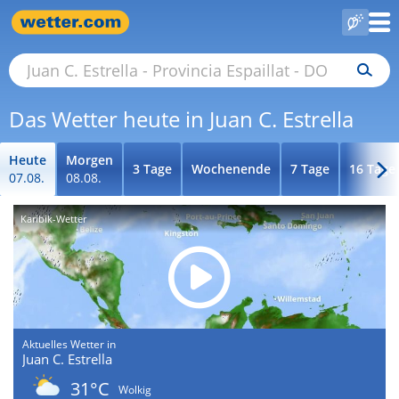
Das Wetter heute in Juan C. Estrella
Heute
Morgen
3 Tage
Wochenende
7 Tage
16 Tage
07.08.
08.08.
Karibik-Wetter
Aktuelles Wetter in
Juan C. Estrella
31°C
Wolkig