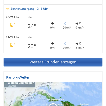
Sonnenuntergang 19:15 Uhr
20-21 Uhr
Klar
O
24°
0 %
0 l/m²
9 km/h
21-22 Uhr
Klar
O
23°
0 %
0 l/m²
8 km/h
Weitere Stunden anzeigen
Karibik-Wetter