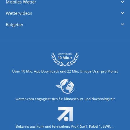
Mobiles Wetter
iPhone Wetter
iPad Wetter
Android Wetter
Wettervideos
Nachrichten
Deutschlandwetter
Schweizwetter
Österreichwetter
Regionalwetter
Wetter in Europa
Wetter Weltweit
Wetterlexikon
Promi-News
Ratgeber
Biowetter
Glätteindex
Reiseziel Finder
Erkältungswetter
Klima & Umwelt
Über 10 Mio. App Downloads und 22 Mio. Unique User pro Monat
wetter.com engagiert sich für Klimaschutz und Nachhaltigkeit
Bekannt aus Funk und Fernsehen: Pro7, Sat1, Kabel 1, SWR, ...