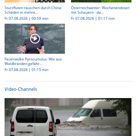
Sturzfluten rauschen durch China:
Österreichwetter: Wochenendstart
Schäden in mehre...
mit Schauern - da...
Fr 07.08.2026
|
00:59 min
Fr 07.08.2026
|
01:17 min
Feuerwolke Pyrocumulus: Wie aus
Waldbränden gefähr...
Fr 07.08.2026
|
01:15 min
Video-Channels