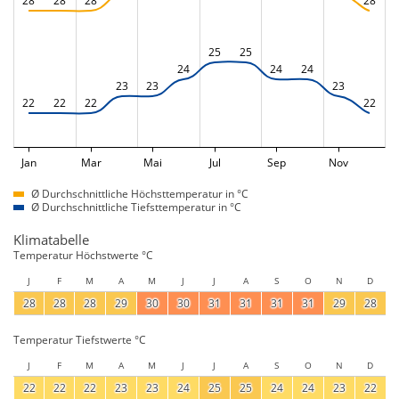
28
28
28
28
25
25
24
24
24
23
23
23
22
22
22
22
Jan
Mar
Mai
Jul
Sep
Nov
Ø Durchschnittliche Höchsttemperatur in °C
Ø Durchschnittliche Tiefsttemperatur in °C
Klimatabelle
Temperatur Höchstwerte °C
J
F
M
A
M
J
J
A
S
O
N
D
28
28
28
29
30
30
31
31
31
31
29
28
Temperatur Tiefstwerte °C
J
F
M
A
M
J
J
A
S
O
N
D
22
22
22
23
23
24
25
25
24
24
23
22