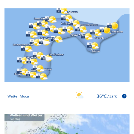
36°C
Wetter Moca
/
23°C