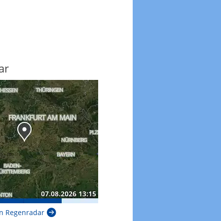
ar
n Regenradar