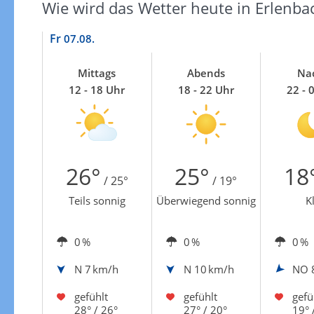
Wie wird das Wetter heute in Erlenba
Fr
07.08.
Mittags
Abends
Na
12 - 18 Uhr
18 - 22 Uhr
22 - 
26°
25°
18
/ 25°
/ 19°
Teils sonnig
Überwiegend sonnig
K
0 %
0 %
0 %
N
7 km/h
N
10 km/h
NO
gefühlt
gefühlt
gefü
28° / 26°
27° / 20°
19° 