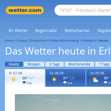
Ihr Wetter
Regenradar
Wetterkarten
Skigebi
Home
Europa
Deutschland
Baden-Württemberg
Erlenbach
Heute
Das Wetter heute in Er
Heute
Morgen
3 Tage
Wochenende
7 Tage
Fr 07.08.
Sa 08.08.
So 09.08.
26°
11°
31°
13°
35°
0 %
0 %
0