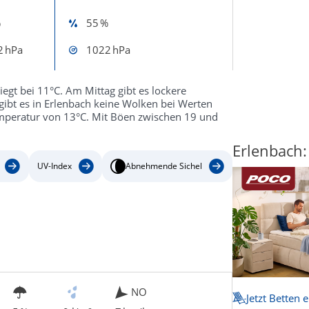
%
55 %
2 hPa
1022 hPa
egt bei 11°C. Am Mittag gibt es lockere
ibt es in Erlenbach keine Wolken bei Werten
Temperatur von 13°C. Mit Böen zwischen 19 und
Erlenbach:
UV-Index
Abnehmende Sichel
NO
Jetzt Betten 