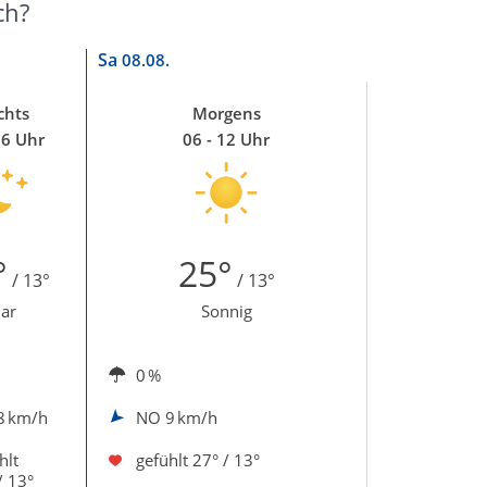
ch?
Sa
08.08.
chts
Morgens
06 Uhr
06 - 12 Uhr
°
25°
/ 13°
/ 13°
lar
Sonnig
0 %
8 km/h
NO
9 km/h
hlt
gefühlt
27° / 13°
/ 13°