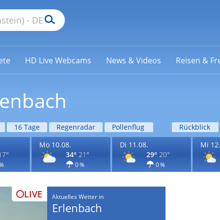
ete
HD Live Webcams
News & Videos
Reisen & Fre
lenbach
16 Tage
Regenradar
Pollenflug
Rückblick
Mo 10.08.
Di 11.08.
Mi 12
17°
34°
21°
29°
20°
 %
0 %
0 %
LIVE
Aktuelles Wetter in
Erlenbach