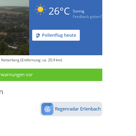
26°C
Sonnig
Feedback geben
Pollenflug heute
Ketterberg (Entfernung: ca. 20.9 km)
erwarnungen vor
n
Regenradar Erlenbach