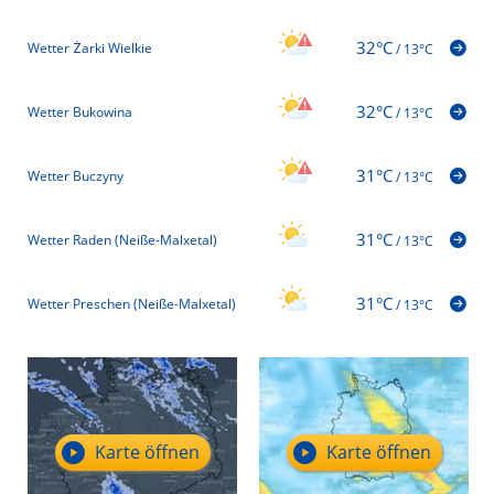
32°C
Wetter Żarki Wielkie
/
13°C
32°C
Wetter Bukowina
/
13°C
31°C
Wetter Buczyny
/
13°C
31°C
Wetter Raden (Neiße-Malxetal)
/
13°C
31°C
Wetter Preschen (Neiße-Malxetal)
/
13°C
Karte öffnen
Karte öffnen