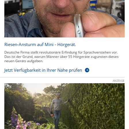
Riesen-Ansturm auf Mini - Hörgerät.
Deutsche Firma stellt revolutionäre Erfindung für Sprachverstehen vor.
Das ist der Grund, warum Männer über 55 Hörgeräte zugunsten dieses
neuen Geräts aufgeben.
Jetzt Verfügbarkeit in Ihrer Nähe prüfen
ANZEIGE