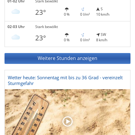
01-02 Uhr
Stark bewölkt
S
23°
0 %
0 l/m²
10 km/h
02-03 Uhr
Stark bewölkt
SW
23°
0 %
0 l/m²
8 km/h
Weitere Stunden anzeigen
Wetter heute: Sonnentag mit bis zu 36 Grad - vereinzelt
Sturmgefahr