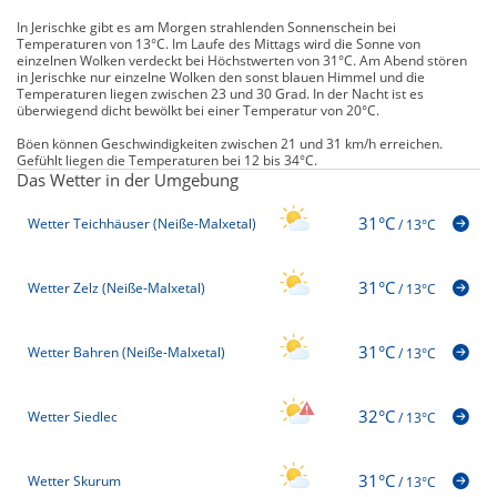
In Jerischke gibt es am Morgen strahlenden Sonnenschein bei
Temperaturen von 13°C. Im Laufe des Mittags wird die Sonne von
einzelnen Wolken verdeckt bei Höchstwerten von 31°C. Am Abend stören
in Jerischke nur einzelne Wolken den sonst blauen Himmel und die
Temperaturen liegen zwischen 23 und 30 Grad. In der Nacht ist es
überwiegend dicht bewölkt bei einer Temperatur von 20°C.
Böen können Geschwindigkeiten zwischen 21 und 31 km/h erreichen.
Gefühlt liegen die Temperaturen bei 12 bis 34°C.
Das Wetter in der Umgebung
31°C
Wetter Teichhäuser (Neiße-Malxetal)
/
13°C
31°C
Wetter Zelz (Neiße-Malxetal)
/
13°C
31°C
Wetter Bahren (Neiße-Malxetal)
/
13°C
32°C
Wetter Siedlec
/
13°C
31°C
Wetter Skurum
/
13°C