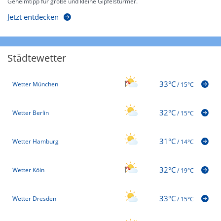
Geheimtipp für große und kleine Gipfelstürmer.
Jetzt entdecken
Städtewetter
33°C
Wetter München
/
15°C
32°C
Wetter Berlin
/
15°C
31°C
Wetter Hamburg
/
14°C
32°C
Wetter Köln
/
19°C
33°C
Wetter Dresden
/
15°C