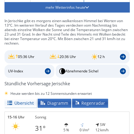
mehr Wetterinfos heute
In Jerischke gibt es morgens einen wolkenlosen Himmel bei Werten von
13°C. Im weiteren Verlauf des Tages verdecken vom Nachmittag bis
abends einzelne Wolken die Sonne und die Temperaturen liegen zwischen
23 und 31 Grad. In der Nacht sind Teile des Himmels mit Wolken bedeckt
bei einer Temperatur von 20°C. Mit Böen zwischen 21 und 31 km/h ist zu
rechnen.
05:36 Uhr
20:36 Uhr
12 h
UV-Index
Abnehmende Sichel
Stündliche Vorhersage Jerischke
Heute werden bis zu 12 Sonnenstunden erwartet
Übersicht
Diagramm
Regenradar
15-16 Uhr
Sonnig
SW
31°
5 %
0 l/m²
12 km/h