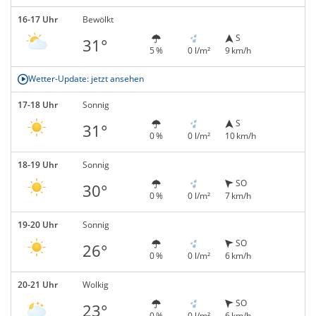
16-17 Uhr
Bewölkt
S
31°
5 %
0 l/m²
9 km/h
Wetter-Update: jetzt ansehen
17-18 Uhr
Sonnig
S
31°
0 %
0 l/m²
10 km/h
18-19 Uhr
Sonnig
SO
30°
0 %
0 l/m²
7 km/h
19-20 Uhr
Sonnig
SO
26°
0 %
0 l/m²
6 km/h
20-21 Uhr
Wolkig
SO
23°
0 %
0 l/m²
6 km/h