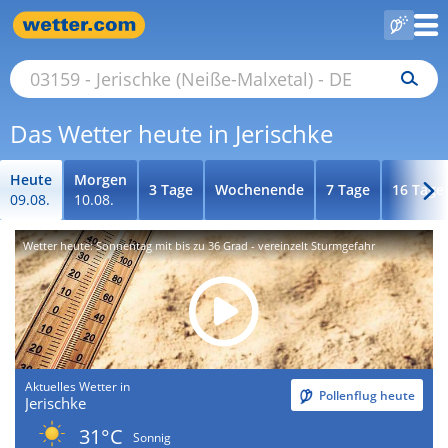
Das Wetter heute in Jerischke
Heute
Morgen
3 Tage
Wochenende
7 Tage
16 Tage
09.08.
10.08.
Wetter heute: Sonnentag mit bis zu 36 Grad - vereinzelt Sturmgefahr
Aktuelles Wetter in
Pollenflug heute
Jerischke
31°C
Sonnig