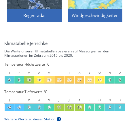
Regenradar
Windgeschwindigkeiten
Klimatabelle Jerischke
Die Werte unserer Klimatabellen basieren auf Messungen an den
Klimastationen im Zeitraum 2015 bis 2020.
Temperatur Höchstwerte °C
J
F
M
A
M
J
J
A
S
O
N
D
4
6
10
16
20
25
26
27
22
15
9
6
Temperatur Tiefstwerte °C
J
F
M
A
M
J
J
A
S
O
N
D
-2
-2
0
2
6
11
12
13
8
5
2
1
Weitere Werte zu dieser Station