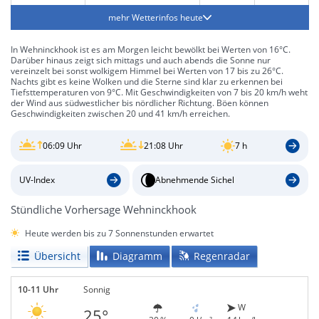
mehr Wetterinfos heute
In Wehninckhook ist es am Morgen leicht bewölkt bei Werten von 16°C.
Darüber hinaus zeigt sich mittags und auch abends die Sonne nur
vereinzelt bei sonst wolkigem Himmel bei Werten von 17 bis zu 26°C.
Nachts gibt es keine Wolken und die Sterne sind klar zu erkennen bei
Tiefsttemperaturen von 9°C. Mit Geschwindigkeiten von 7 bis 20 km/h weht
der Wind aus südwestlicher bis nördlicher Richtung. Böen können
Geschwindigkeiten zwischen 20 und 41 km/h erreichen.
06:09 Uhr
21:08 Uhr
7 h
UV-Index
Abnehmende Sichel
Stündliche Vorhersage Wehninckhook
Heute werden bis zu 7 Sonnenstunden erwartet
Übersicht
Diagramm
Regenradar
10-11 Uhr
Sonnig
W
25°