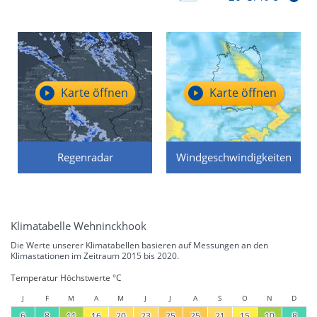
Karte öffnen
Karte öffnen
Regenradar
Windgeschwindigkeiten
Klimatabelle Wehninckhook
Die Werte unserer Klimatabellen basieren auf Messungen an den
Klimastationen im Zeitraum 2015 bis 2020.
Temperatur Höchstwerte °C
J
F
M
A
M
J
J
A
S
O
N
D
6
8
11
16
20
23
25
25
21
15
10
8