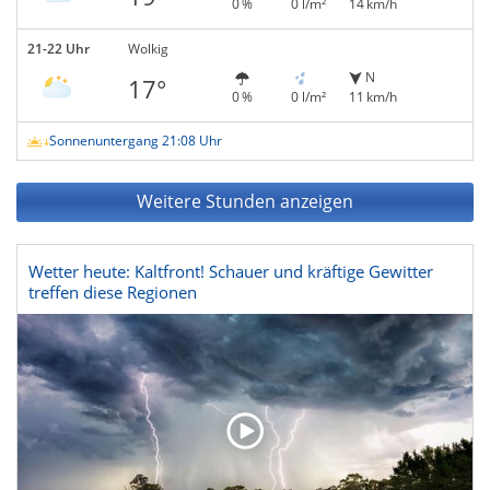
0 %
0 l/m²
14 km/h
21-22 Uhr
Wolkig
N
17°
0 %
0 l/m²
11 km/h
Sonnenuntergang 21:08 Uhr
Weitere Stunden anzeigen
Wetter heute: Kaltfront! Schauer und kräftige Gewitter
treffen diese Regionen