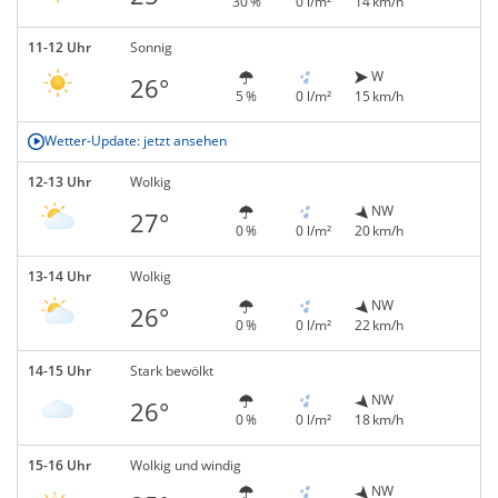
30 %
0 l/m²
14 km/h
11-12 Uhr
Sonnig
W
26°
5 %
0 l/m²
15 km/h
Wetter-Update: jetzt ansehen
12-13 Uhr
Wolkig
NW
27°
0 %
0 l/m²
20 km/h
13-14 Uhr
Wolkig
NW
26°
0 %
0 l/m²
22 km/h
14-15 Uhr
Stark bewölkt
NW
26°
0 %
0 l/m²
18 km/h
15-16 Uhr
Wolkig und windig
NW