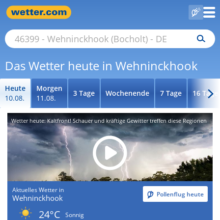
Das Wetter heute in Wehninckhook
Heute
Morgen
3 Tage
Wochenende
7 Tage
16 Tage
10.08.
11.08.
Wetter heute: Kaltfront! Schauer und kräftige Gewitter treffen diese Regionen
Aktuelles Wetter in
Pollenflug heute
Wehninckhook
24°C
Sonnig