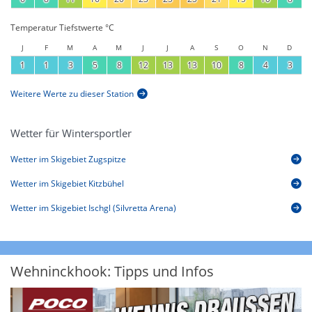
Temperatur Tiefstwerte °C
J
F
M
A
M
J
J
A
S
O
N
D
1
1
3
5
8
12
13
13
10
8
4
3
Weitere Werte zu dieser Station
Wetter für Wintersportler
Wetter im Skigebiet Zugspitze
Wetter im Skigebiet Kitzbühel
Wetter im Skigebiet Ischgl (Silvretta Arena)
Wehninckhook: Tipps und Infos