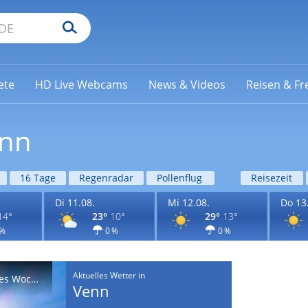
ete
HD Live Webcams
News & Videos
Reisen & Fre
enn
16 Tage
Regenradar
Pollenflug
Reisezeit
Di 11.08.
Mi 12.08.
Do 13
14°
23°
10°
29°
13°
 %
0 %
0 %
Aktuelles Wetter in
Wetter heute: Sonniger Start in ein sommerlich heißes Wochenende
Venn