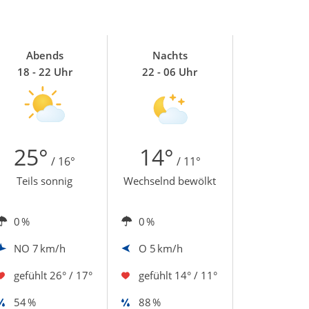
Abends
Nachts
18 - 22 Uhr
22 - 06 Uhr
25°
14°
/ 16°
/ 11°
Teils sonnig
Wechselnd bewölkt
0 %
0 %
NO
7 km/h
O
5 km/h
gefühlt
26° / 17°
gefühlt
14° / 11°
54 %
88 %