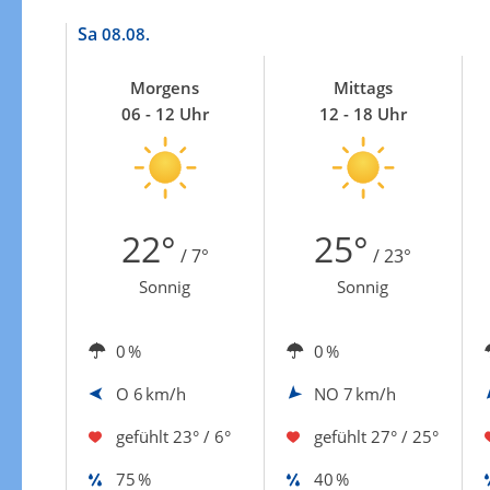
Sa
08.08.
Morgens
Mittags
06 - 12 Uhr
12 - 18 Uhr
22°
25°
/ 7°
/ 23°
Sonnig
Sonnig
0 %
0 %
O
6 km/h
NO
7 km/h
gefühlt
23° / 6°
gefühlt
27° / 25°
75 %
40 %