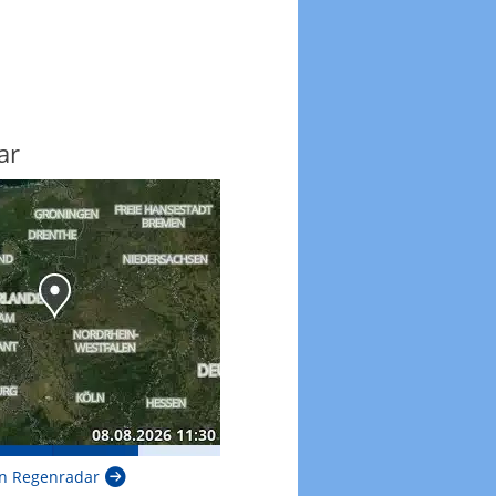
ar
n Regenradar