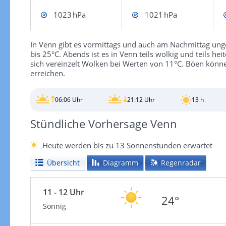
1023 hPa
1021 hPa
In Venn gibt es vormittags und auch am Nachmittag un
bis 25°C. Abends ist es in Venn teils wolkig und teils he
sich vereinzelt Wolken bei Werten von 11°C. Böen kön
erreichen.
06:06 Uhr
21:12 Uhr
13 h
Stündliche Vorhersage Venn
Heute werden bis zu 13 Sonnenstunden erwartet
Übersicht
Diagramm
Regenradar
11 - 12 Uhr
24°
Sonnig