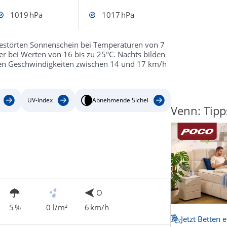
1019 hPa
1017 hPa
gestörten Sonnenschein bei Temperaturen von 7
iter bei Werten von 16 bis zu 25°C. Nachts bilden
nen Geschwindigkeiten zwischen 14 und 17 km/h
UV-Index
Abnehmende Sichel
Venn: Tipp
O
5 %
0 l/m²
6 km/h
Jetzt Betten 