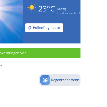
23°C
Sonnig
Feedback geben
Pollenflug heute
erwarnungen vor
n
Regenradar Venn