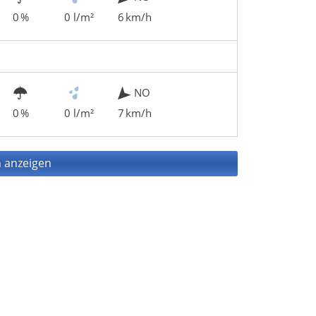
0 %
0 l/m²
6 km/h
NO
0 %
0 l/m²
7 km/h
 anzeigen