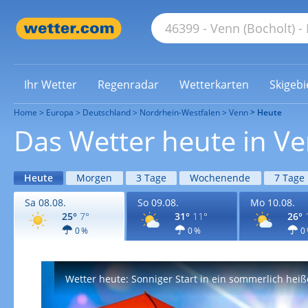
Ihr Wetter
Regenradar
Wetterkarten
Skigebi
Home
Europa
Deutschland
Nordrhein-Westfalen
Venn
Heute
Das Wetter heute in V
Heute
Morgen
3 Tage
Wochenende
7 Tage
Sa 08.08.
So 09.08.
Mo 10.08.
25°
7°
31°
11°
26°
0 %
0 %
0