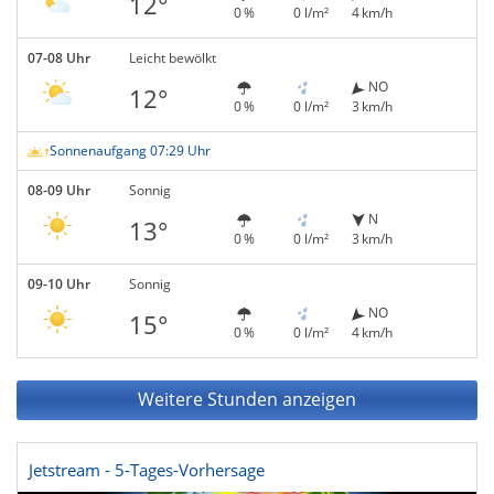
12°
0 %
0 l/m²
4 km/h
07-08 Uhr
Leicht bewölkt
NO
12°
0 %
0 l/m²
3 km/h
Sonnenaufgang 07:29 Uhr
08-09 Uhr
Sonnig
N
13°
0 %
0 l/m²
3 km/h
09-10 Uhr
Sonnig
NO
15°
0 %
0 l/m²
4 km/h
Weitere Stunden anzeigen
Jetstream - 5-Tages-Vorhersage