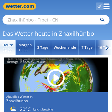
Das Wetter heute in Zhaxilhünbo
Heute
Morgen
3 Tage
Wochenende
7 Tage
16 Tage
09.08.
10.08.
Jetstream - 5-Tages-Vorhersage
Aktuelles Wetter in
Zhaxilhünbo
20°C
Leicht bewölkt