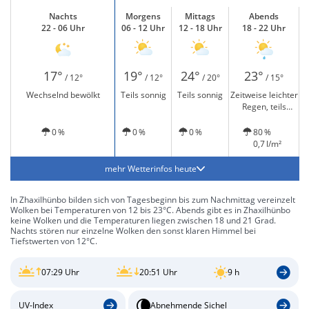
Nachts
Morgens
Mittags
Abends
22 - 06 Uhr
06 - 12 Uhr
12 - 18 Uhr
18 - 22 Uhr
17°
19°
24°
23°
/ 12°
/ 12°
/ 20°
/ 15°
Wechselnd bewölkt
Teils sonnig
Teils sonnig
Zeitweise leichter
Regen, teils
sonnig
0 %
0 %
0 %
80 %
0,7 l/m²
mehr Wetterinfos heute
In Zhaxilhünbo bilden sich von Tagesbeginn bis zum Nachmittag vereinzelt
Wolken bei Temperaturen von 12 bis 23°C. Abends gibt es in Zhaxilhünbo
keine Wolken und die Temperaturen liegen zwischen 18 und 21 Grad.
Nachts stören nur einzelne Wolken den sonst klaren Himmel bei
Tiefstwerten von 12°C.
07:29 Uhr
20:51 Uhr
9 h
UV-Index
Abnehmende Sichel